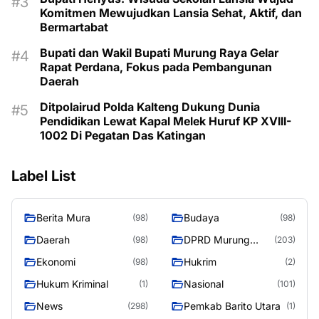
Komitmen Mewujudkan Lansia Sehat, Aktif, dan
Bermartabat
Bupati dan Wakil Bupati Murung Raya Gelar
Rapat Perdana, Fokus pada Pembangunan
Daerah
Ditpolairud Polda Kalteng Dukung Dunia
Pendidikan Lewat Kapal Melek Huruf KP XVIII-
1002 Di Pegatan Das Katingan
Label List
Berita Mura
Budaya
(98)
(98)
Daerah
DPRD Murung
(98)
(203)
Raya
Ekonomi
Hukrim
(98)
(2)
Hukum Kriminal
Nasional
(1)
(101)
News
Pemkab Barito Utara
(298)
(1)