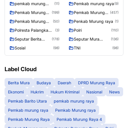
pemkab murung
Pemkab murung raya
(11)
(9)
raya
Pemkab Murung
Pemkab Murung
(199)
(457)
raya
Raya
Pemkab Murung
Penkab Murung raya
(50)
(1)
Raya 4
Polresta Palangka
Polri
(3)
(110)
Raya
Seputar Berita
Seputar Mura
(178)
(136)
Murung Raya
Seasen 2
Sosial
TNI
(98)
(98)
Label Cloud
Berita Mura
Budaya
Daerah
DPRD Murung Raya
Ekonomi
Hukrim
Hukum Kriminal
Nasional
News
Pemkab Barito Utara
pemkab murung raya
Pemkab murung raya
Pemkab Murung raya
Pemkab Murung Raya
Pemkab Murung Raya 4