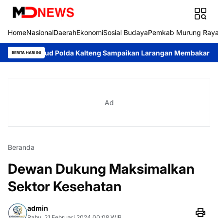
Home
Nasional
Daerah
Ekonomi
Sosial Budaya
Pemkab Murung Ray
airud Polda Kalteng Sampaikan Larangan Membakar Hutan dan L
BERITA HARI INI
Ad
Beranda
Dewan Dukung Maksimalkan
Sektor Kesehatan
admin
Rabu, 21 Februari 2024 00:08 WIB