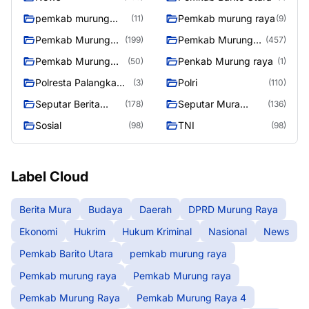
pemkab murung
Pemkab murung raya
(11)
(9)
raya
Pemkab Murung
Pemkab Murung
(199)
(457)
raya
Raya
Pemkab Murung
Penkab Murung raya
(50)
(1)
Raya 4
Polresta Palangka
Polri
(3)
(110)
Raya
Seputar Berita
Seputar Mura
(178)
(136)
Murung Raya
Seasen 2
Sosial
TNI
(98)
(98)
Label Cloud
Berita Mura
Budaya
Daerah
DPRD Murung Raya
Ekonomi
Hukrim
Hukum Kriminal
Nasional
News
Pemkab Barito Utara
pemkab murung raya
Pemkab murung raya
Pemkab Murung raya
Pemkab Murung Raya
Pemkab Murung Raya 4