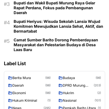
Bupati dan Wakil Bupati Murung Raya Gelar
Rapat Perdana, Fokus pada Pembangunan
Daerah
Bupati Heriyus: Wisuda Sekolah Lansia Wujud
Komitmen Mewujudkan Lansia Sehat, Aktif, dan
Bermartabat
Camat Sumber Barito Dorong Pemberdayaan
Masyarakat dan Pelestarian Budaya di Desa
Laas Baru
Label List
Berita Mura
Budaya
(98)
(98)
Daerah
DPRD Murung
(98)
(203)
Raya
Ekonomi
Hukrim
(98)
(2)
Hukum Kriminal
Nasional
(1)
(101)
News
Pemkab Barito Utara
(295)
(1)