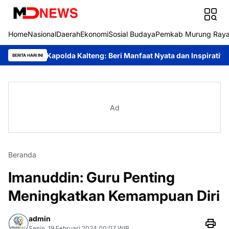
Home
Nasional
Daerah
Ekonomi
Sosial Budaya
Pemkab Murung Ray
 Kapolda Kalteng: Beri Manfaat Nyata dan Inspiratif Bagi Siswa d
BERITA HARI INI
Ad
Beranda
Imanuddin: Guru Penting
Meningkatkan Kemampuan Diri
admin
Senin, 19 Februari 2024 00:07 WIB