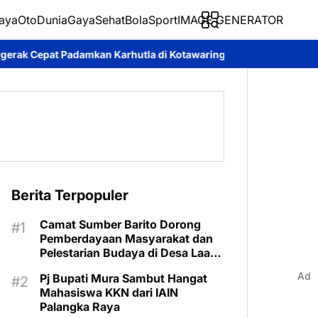
aya
Oto
Dunia
Gaya
Sehat
BolaSport
IMAGE GENERATOR
n Karhutla di Kotawaringin Timur
Pemkab Murung Raya Tetapka
Berita Terpopuler
Camat Sumber Barito Dorong
Pemberdayaan Masyarakat dan
Pelestarian Budaya di Desa Laas
Baru
Ad
Pj Bupati Mura Sambut Hangat
Mahasiswa KKN dari IAIN
Palangka Raya