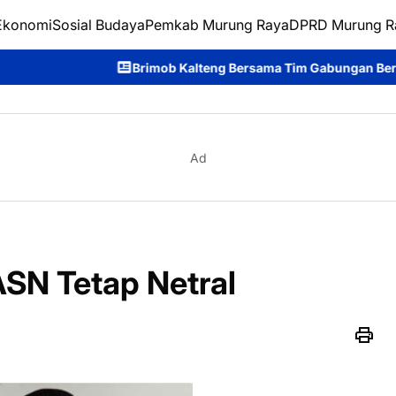
Ekonomi
Sosial Budaya
Pemkab Murung Raya
DPRD Murung R
Brimob Kalteng Bersama Tim Gabungan Bergerak Cepat Padamka
Ad
ASN Tetap Netral