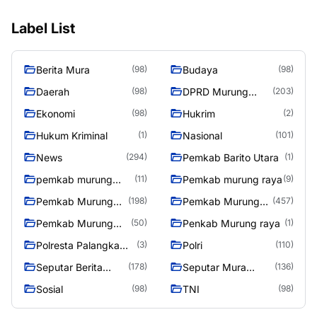
Label List
Berita Mura
Budaya
(98)
(98)
Daerah
DPRD Murung
(98)
(203)
Raya
Ekonomi
Hukrim
(98)
(2)
Hukum Kriminal
Nasional
(1)
(101)
News
Pemkab Barito Utara
(294)
(1)
pemkab murung
Pemkab murung raya
(11)
(9)
raya
Pemkab Murung
Pemkab Murung
(198)
(457)
raya
Raya
Pemkab Murung
Penkab Murung raya
(50)
(1)
Raya 4
Polresta Palangka
Polri
(3)
(110)
Raya
Seputar Berita
Seputar Mura
(178)
(136)
Murung Raya
Seasen 2
Sosial
TNI
(98)
(98)