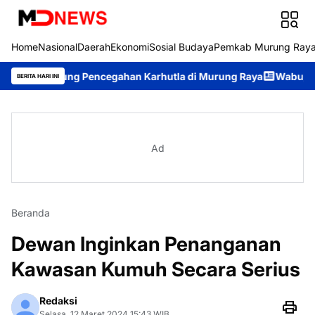
Home
Nasional
Daerah
Ekonomi
Sosial Budaya
Pemkab Murung Ray
ung Pencegahan Karhutla di Murung Raya
Wabup Rahmanto Pimp
BERITA HARI INI
Ad
Beranda
Dewan Inginkan Penanganan
Kawasan Kumuh Secara Serius
Redaksi
Selasa, 12 Maret 2024 15:43 WIB