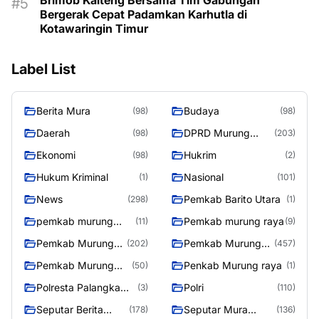
Brimob Kalteng Bersama Tim Gabungan
Bergerak Cepat Padamkan Karhutla di
Kotawaringin Timur
Label List
Berita Mura
Budaya
(98)
(98)
Daerah
DPRD Murung
(98)
(203)
Raya
Ekonomi
Hukrim
(98)
(2)
Hukum Kriminal
Nasional
(1)
(101)
News
Pemkab Barito Utara
(298)
(1)
pemkab murung
Pemkab murung raya
(11)
(9)
raya
Pemkab Murung
Pemkab Murung
(202)
(457)
raya
Raya
Pemkab Murung
Penkab Murung raya
(50)
(1)
Raya 4
Polresta Palangka
Polri
(3)
(110)
Raya
Seputar Berita
Seputar Mura
(178)
(136)