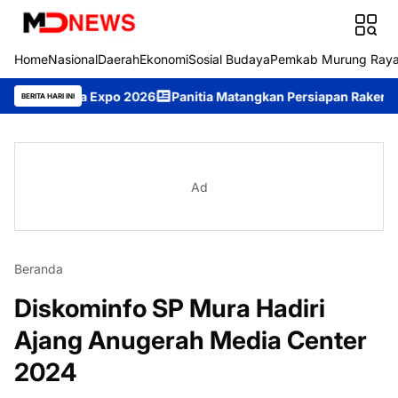
Home
Nasional
Daerah
Ekonomi
Sosial Budaya
Pemkab Murung Ray
ra Expo 2026
Panitia Matangkan Persiapan Raker DAD dan Dam
BERITA HARI INI
Ad
Beranda
Diskominfo SP Mura Hadiri
Ajang Anugerah Media Center
2024