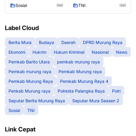
Murung Raya
Seasen 2
Sosial
TNI
(98)
(98)
Label Cloud
Berita Mura
Budaya
Daerah
DPRD Murung Raya
Ekonomi
Hukrim
Hukum Kriminal
Nasional
News
Pemkab Barito Utara
pemkab murung raya
Pemkab murung raya
Pemkab Murung raya
Pemkab Murung Raya
Pemkab Murung Raya 4
Penkab Murung raya
Polresta Palangka Raya
Polri
Seputar Berita Murung Raya
Seputar Mura Seasen 2
Sosial
TNI
Link Cepat