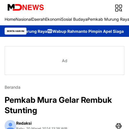
Home
Nasional
Daerah
Ekonomi
Sosial Budaya
Pemkab Murung Ray
Murung Raya
Wabup Rahmanto Pimpin Apel Siaga Darurat Karhut
BERITA HARI INI
Ad
Beranda
Pemkab Mura Gelar Rembuk
Stunting
Redaksi
Rabu, 20 Maret 2024 13:38 WIB