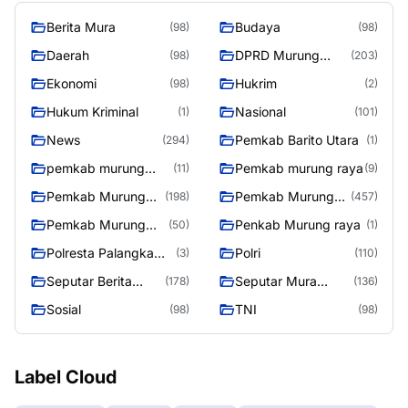
Berita Mura
Budaya
(98)
(98)
Daerah
DPRD Murung
(98)
(203)
Raya
Ekonomi
Hukrim
(98)
(2)
Hukum Kriminal
Nasional
(1)
(101)
News
Pemkab Barito Utara
(294)
(1)
pemkab murung
Pemkab murung raya
(11)
(9)
raya
Pemkab Murung
Pemkab Murung
(198)
(457)
raya
Raya
Pemkab Murung
Penkab Murung raya
(50)
(1)
Raya 4
Polresta Palangka
Polri
(3)
(110)
Raya
Seputar Berita
Seputar Mura
(178)
(136)
Murung Raya
Seasen 2
Sosial
TNI
(98)
(98)
Label Cloud