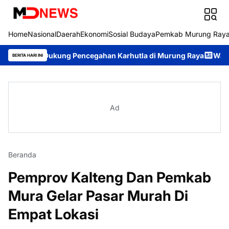
Home
Nasional
Daerah
Ekonomi
Sosial Budaya
Pemkab Murung Ray
Dukung Pencegahan Karhutla di Murung Raya
Wabup Rahmanto P
BERITA HARI INI
Ad
Beranda
Pemprov Kalteng Dan Pemkab
Mura Gelar Pasar Murah Di
Empat Lokasi