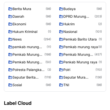
Berita Mura
Budaya
(98)
(98)
Daerah
DPRD Murung
(98)
(203)
Raya
Ekonomi
Hukrim
(98)
(2)
Hukum Kriminal
Nasional
(1)
(101)
News
Pemkab Barito Utara
(294)
(1)
pemkab murung
Pemkab murung raya
(11)
(9)
raya
Pemkab Murung
Pemkab Murung
(198)
(457)
raya
Raya
Pemkab Murung
Penkab Murung raya
(50)
(1)
Raya 4
Polresta Palangka
Polri
(3)
(110)
Raya
Seputar Berita
Seputar Mura
(178)
(136)
Murung Raya
Seasen 2
Sosial
TNI
(98)
(98)
Label Cloud