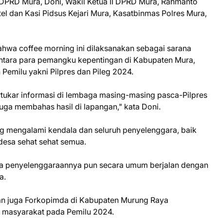
a DPRD Mura, Doni, Wakil Ketua II DPRD Mura, Rahmanto
tel dan Kasi Pidsus Kejari Mura, Kasatbinmas Polres Mura,
wa coffee morning ini dilaksanakan sebagai sarana
 antara para pemangku kepentingan di Kabupaten Mura,
Pemilu yakni Pilpres dan Pileg 2024.
ertukar informasi di lembaga masing-masing pasca-Pilpres
uga membahas hasil di lapangan," kata Doni.
 mengalami kendala dan seluruh penyelenggara, baik
desa sehat sehat semua.
juga penyelenggaraannya pun secara umum berjalan dengan
a.
dan juga Forkopimda di Kabupaten Murung Raya
i masyarakat pada Pemilu 2024.