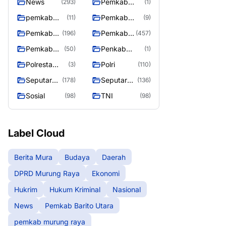
News
Pemkab
(293)
(1)
Barito Utara
pemkab
Pemkab
(11)
(9)
murung
murung raya
Pemkab
Pemkab
(196)
(457)
raya
Murung
Murung
Pemkab
Penkab
(50)
(1)
raya
Raya
Murung
Murung raya
Polresta
Polri
(3)
(110)
Raya 4
Palangka
Seputar
Seputar
(178)
(136)
Raya
Berita
Mura
Sosial
TNI
(98)
(98)
Murung
Seasen 2
Raya
Label Cloud
Berita Mura
Budaya
Daerah
DPRD Murung Raya
Ekonomi
Hukrim
Hukum Kriminal
Nasional
News
Pemkab Barito Utara
pemkab murung raya