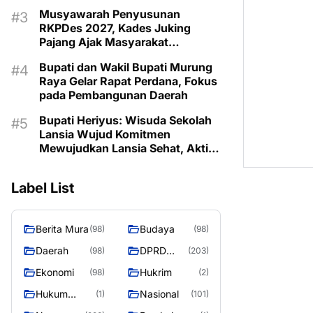
Musyawarah Penyusunan
RKPDes 2027, Kades Juking
Pajang Ajak Masyarakat
Prioritaskan Program Sesuai
Bupati dan Wakil Bupati Murung
Kebutuhan
Raya Gelar Rapat Perdana, Fokus
pada Pembangunan Daerah
Bupati Heriyus: Wisuda Sekolah
Lansia Wujud Komitmen
Mewujudkan Lansia Sehat, Aktif,
dan Bermartabat
Label List
Berita Mura
Budaya
(98)
(98)
Daerah
DPRD
(98)
(203)
Murung
Ekonomi
Hukrim
(98)
(2)
Raya
Hukum
Nasional
(1)
(101)
Kriminal