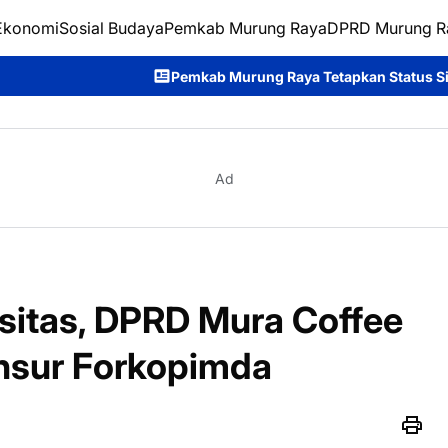
Ekonomi
Sosial Budaya
Pemkab Murung Raya
DPRD Murung R
Pemkab Murung Raya Tetapkan Status Siaga Darurat Karhutl
Ad
sitas, DPRD Mura Coffee
nsur Forkopimda