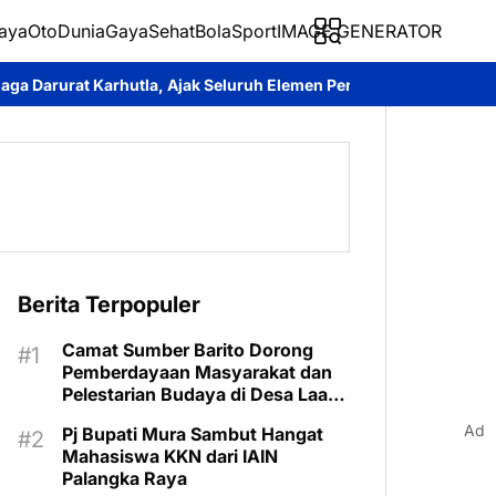
aya
Oto
Dunia
Gaya
Sehat
BolaSport
IMAGE GENERATOR
a, Ajak Seluruh Elemen Perkuat Pencegahan
Pengabdian Tanpa B
Berita Terpopuler
Camat Sumber Barito Dorong
Pemberdayaan Masyarakat dan
Pelestarian Budaya di Desa Laas
Baru
Ad
Pj Bupati Mura Sambut Hangat
Mahasiswa KKN dari IAIN
Palangka Raya