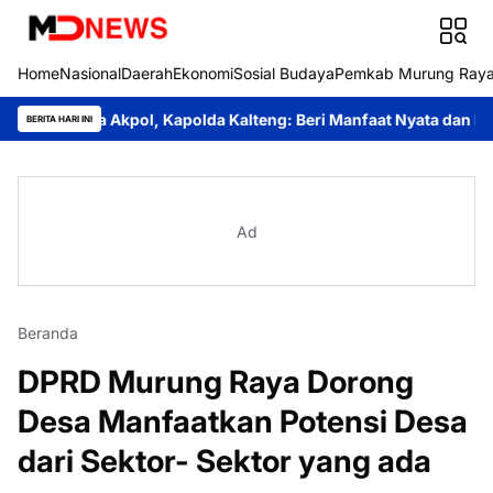
Home
Nasional
Daerah
Ekonomi
Sosial Budaya
Pemkab Murung Ray
una Akpol, Kapolda Kalteng: Beri Manfaat Nyata dan Inspiratif Ba
BERITA HARI INI
Ad
Beranda
DPRD Murung Raya Dorong
Desa Manfaatkan Potensi Desa
dari Sektor- Sektor yang ada