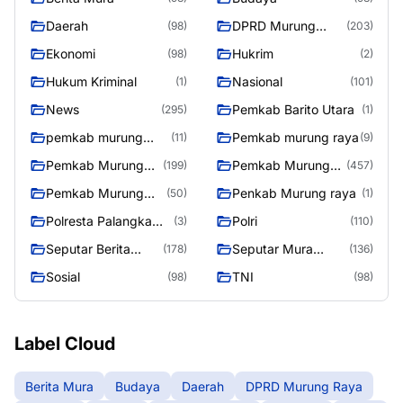
Daerah
DPRD Murung
(98)
(203)
Raya
Ekonomi
Hukrim
(98)
(2)
Hukum Kriminal
Nasional
(1)
(101)
News
Pemkab Barito Utara
(295)
(1)
pemkab murung
Pemkab murung raya
(11)
(9)
raya
Pemkab Murung
Pemkab Murung
(199)
(457)
raya
Raya
Pemkab Murung
Penkab Murung raya
(50)
(1)
Raya 4
Polresta Palangka
Polri
(3)
(110)
Raya
Seputar Berita
Seputar Mura
(178)
(136)
Murung Raya
Seasen 2
Sosial
TNI
(98)
(98)
Label Cloud
Berita Mura
Budaya
Daerah
DPRD Murung Raya