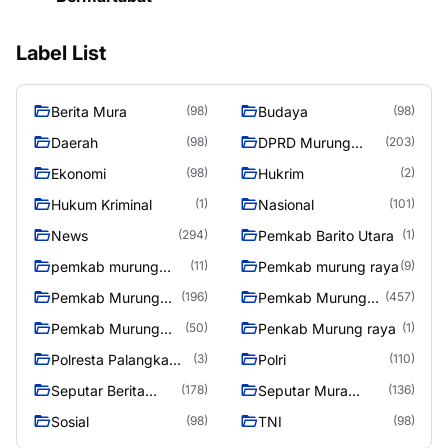
Label List
Berita Mura
Budaya
(98)
(98)
Daerah
DPRD Murung
(98)
(203)
Raya
Ekonomi
Hukrim
(98)
(2)
Hukum Kriminal
Nasional
(1)
(101)
News
Pemkab Barito Utara
(294)
(1)
pemkab murung
Pemkab murung raya
(11)
(9)
raya
Pemkab Murung
Pemkab Murung
(196)
(457)
raya
Raya
Pemkab Murung
Penkab Murung raya
(50)
(1)
Raya 4
Polresta Palangka
Polri
(3)
(110)
Raya
Seputar Berita
Seputar Mura
(178)
(136)
Murung Raya
Seasen 2
Sosial
TNI
(98)
(98)