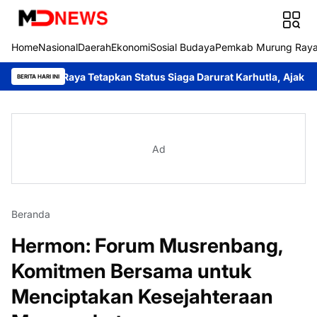
Home
Nasional
Daerah
Ekonomi
Sosial Budaya
Pemkab Murung Ray
aya Tetapkan Status Siaga Darurat Karhutla, Ajak Seluruh Elem
BERITA HARI INI
Ad
Beranda
Hermon: Forum Musrenbang,
Komitmen Bersama untuk
Menciptakan Kesejahteraan