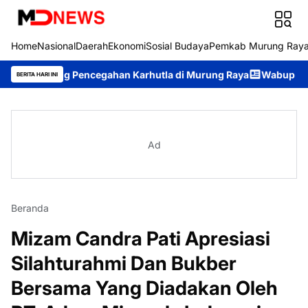
Home
Nasional
Daerah
Ekonomi
Sosial Budaya
Pemkab Murung Ray
g Pencegahan Karhutla di Murung Raya
Wabup Rahmanto Pimpin
BERITA HARI INI
Ad
Beranda
Mizam Candra Pati Apresiasi
Silahturahmi Dan Bukber
Bersama Yang Diadakan Oleh