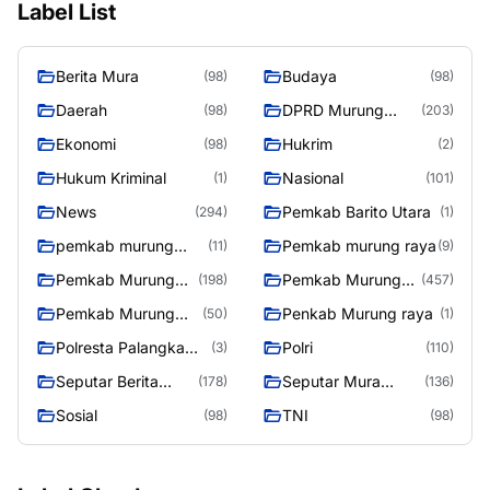
Label List
Berita Mura
Budaya
(98)
(98)
Daerah
DPRD Murung
(98)
(203)
Raya
Ekonomi
Hukrim
(98)
(2)
Hukum Kriminal
Nasional
(1)
(101)
News
Pemkab Barito Utara
(294)
(1)
pemkab murung
Pemkab murung raya
(11)
(9)
raya
Pemkab Murung
Pemkab Murung
(198)
(457)
raya
Raya
Pemkab Murung
Penkab Murung raya
(50)
(1)
Raya 4
Polresta Palangka
Polri
(3)
(110)
Raya
Seputar Berita
Seputar Mura
(178)
(136)
Murung Raya
Seasen 2
Sosial
TNI
(98)
(98)