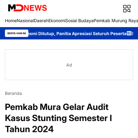
Home
Nasional
Daerah
Ekonomi
Sosial Budaya
Pemkab Murung Ray
Resmi Ditutup, Panitia Apresiasi Seluruh Peserta
Sambangi Warg
BERITA HARI INI
Ad
Beranda
Pemkab Mura Gelar Audit
Kasus Stunting Semester I
Tahun 2024