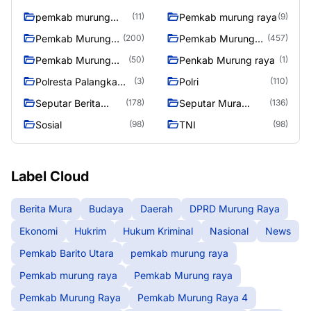
pemkab murung
Pemkab murung raya
(11)
(9)
raya
Pemkab Murung
Pemkab Murung
(200)
(457)
raya
Raya
Pemkab Murung
Penkab Murung raya
(50)
(1)
Raya 4
Polresta Palangka
Polri
(3)
(110)
Raya
Seputar Berita
Seputar Mura
(178)
(136)
Murung Raya
Seasen 2
Sosial
TNI
(98)
(98)
Label Cloud
Berita Mura
Budaya
Daerah
DPRD Murung Raya
Ekonomi
Hukrim
Hukum Kriminal
Nasional
News
Pemkab Barito Utara
pemkab murung raya
Pemkab murung raya
Pemkab Murung raya
Pemkab Murung Raya
Pemkab Murung Raya 4