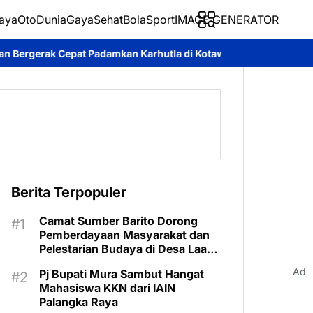
aya
Oto
Dunia
Gaya
Sehat
BolaSport
IMAGE GENERATOR
mkan Karhutla di Kotawaringin Timur
Pemkab Murung Raya Teta
Berita Terpopuler
Camat Sumber Barito Dorong
Pemberdayaan Masyarakat dan
Pelestarian Budaya di Desa Laas
Baru
Ad
Pj Bupati Mura Sambut Hangat
Mahasiswa KKN dari IAIN
Palangka Raya