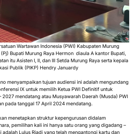
rsatuan Wartawan Indonesia (PWI) Kabupaten Murung
 (Pj) Bupati Murung Raya Hermon diaula A kantor Bupati,
an itu Asisten I, II, dan III Setda Murung Raya serta kepala
kasi Publik (PIKP) Hendry Januardy
sno menyampaikan tujuan audiensi ini adalah mengundang
nferensi IX untuk memilih Ketua PWI Definitif untuk
4 – 2027 mendatang atau Musyawarah Daerah (Musda) PWI
n pada tanggal 17 April 2024 mendatang.
 akan menetapkan struktur kepengurusan didalam
ahara, pemilihan kali ini hanya satu orang yang digadang –
 adalah Lulus Riadi yang telah mengantongi kartu dan