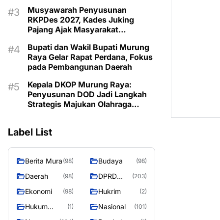
Musyawarah Penyusunan
RKPDes 2027, Kades Juking
Pajang Ajak Masyarakat
Prioritaskan Program Sesuai
Bupati dan Wakil Bupati Murung
Kebutuhan
Raya Gelar Rapat Perdana, Fokus
pada Pembangunan Daerah
Kepala DKOP Murung Raya:
Penyusunan DOD Jadi Langkah
Strategis Majukan Olahraga
Daerah
Label List
Berita Mura
Budaya
(98)
(98)
Daerah
DPRD
(98)
(203)
Murung
Ekonomi
Hukrim
(98)
(2)
Raya
Hukum
Nasional
(1)
(101)
Kriminal