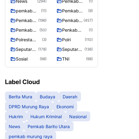
News
Pemkab
(294)
(1)
Barito Utara
pemkab
Pemkab
(11)
(9)
murung
murung raya
Pemkab
Pemkab
(196)
(457)
raya
Murung
Murung
Pemkab
Penkab
(50)
(1)
raya
Raya
Murung
Murung raya
Polresta
Polri
(3)
(110)
Raya 4
Palangka
Seputar
Seputar
(178)
(136)
Raya
Berita
Mura
Sosial
TNI
(98)
(98)
Murung
Seasen 2
Raya
Label Cloud
Berita Mura
Budaya
Daerah
DPRD Murung Raya
Ekonomi
Hukrim
Hukum Kriminal
Nasional
News
Pemkab Barito Utara
pemkab murung raya