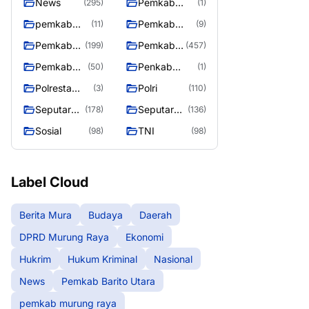
News
Pemkab
(295)
(1)
Barito Utara
pemkab
Pemkab
(11)
(9)
murung
murung raya
Pemkab
Pemkab
(199)
(457)
raya
Murung
Murung
Pemkab
Penkab
(50)
(1)
raya
Raya
Murung
Murung raya
Polresta
Polri
(3)
(110)
Raya 4
Palangka
Seputar
Seputar
(178)
(136)
Raya
Berita
Mura
Sosial
TNI
(98)
(98)
Murung
Seasen 2
Raya
Label Cloud
Berita Mura
Budaya
Daerah
DPRD Murung Raya
Ekonomi
Hukrim
Hukum Kriminal
Nasional
News
Pemkab Barito Utara
pemkab murung raya