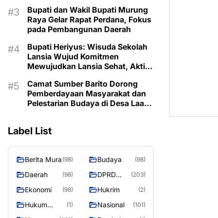
Prioritaskan Program Sesuai
Bupati dan Wakil Bupati Murung
Kebutuhan
Raya Gelar Rapat Perdana, Fokus
pada Pembangunan Daerah
Bupati Heriyus: Wisuda Sekolah
Lansia Wujud Komitmen
Mewujudkan Lansia Sehat, Aktif,
dan Bermartabat
Camat Sumber Barito Dorong
Pemberdayaan Masyarakat dan
Pelestarian Budaya di Desa Laas
Baru
Label List
Berita Mura
Budaya
(98)
(98)
Daerah
DPRD
(98)
(203)
Murung
Ekonomi
Hukrim
(98)
(2)
Raya
Hukum
Nasional
(1)
(101)
Kriminal