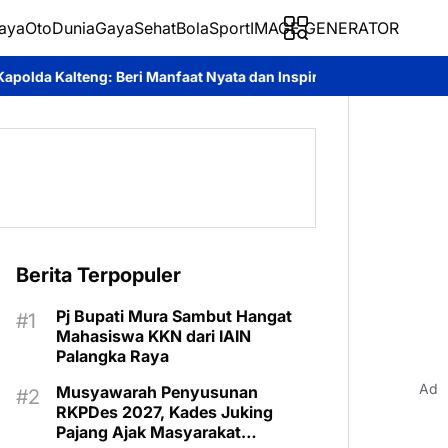
aya
Oto
Dunia
Gaya
Sehat
BolaSport
IMAGE GENERATOR
i Manfaat Nyata dan Inspiratif Bagi Siswa di Sekolah Rakyat
Roy
Berita Terpopuler
Pj Bupati Mura Sambut Hangat
Mahasiswa KKN dari IAIN
Palangka Raya
Ad
Musyawarah Penyusunan
RKPDes 2027, Kades Juking
Pajang Ajak Masyarakat