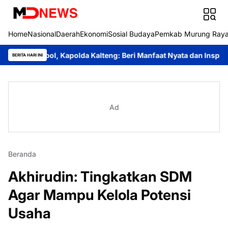
Home
Nasional
Daerah
Ekonomi
Sosial Budaya
Pemkab Murung Ray
pol, Kapolda Kalteng: Beri Manfaat Nyata dan Inspiratif Bagi Sis
BERITA HARI INI
Ad
Beranda
Akhirudin: Tingkatkan SDM
Agar Mampu Kelola Potensi
Usaha