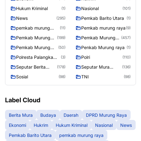
Hukum Kriminal
Nasional
(1)
(101)
News
Pemkab Barito Utara
(295)
(1)
pemkab murung
Pemkab murung raya
(11)
(9)
raya
Pemkab Murung
Pemkab Murung
(199)
(457)
raya
Raya
Pemkab Murung
Penkab Murung raya
(50)
(1)
Raya 4
Polresta Palangka
Polri
(3)
(110)
Raya
Seputar Berita
Seputar Mura
(178)
(136)
Murung Raya
Seasen 2
Sosial
TNI
(98)
(98)
Label Cloud
Berita Mura
Budaya
Daerah
DPRD Murung Raya
Ekonomi
Hukrim
Hukum Kriminal
Nasional
News
Pemkab Barito Utara
pemkab murung raya