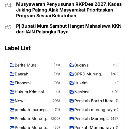
Musyawarah Penyusunan RKPDes 2027, Kades
Juking Pajang Ajak Masyarakat Prioritaskan
Program Sesuai Kebutuhan
Pj Bupati Mura Sambut Hangat Mahasiswa KKN
dari IAIN Palangka Raya
Label List
Berita Mura
Budaya
(98)
(98)
Daerah
DPRD Murung
(98)
(203)
Raya
Ekonomi
Hukrim
(98)
(2)
Hukum Kriminal
Nasional
(1)
(101)
News
Pemkab Barito Utara
(298)
(1)
pemkab murung
Pemkab murung raya
(11)
(9)
raya
Pemkab Murung
Pemkab Murung
(200)
(457)
raya
Raya
Pemkab Murung
Penkab Murung raya
(50)
(1)