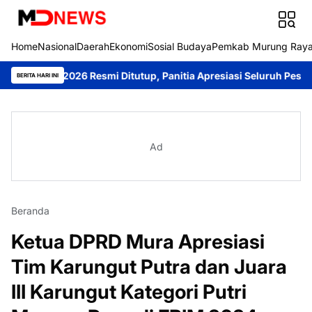
Home
Nasional
Daerah
Ekonomi
Sosial Budaya
Pemkab Murung Ray
g 2026 Resmi Ditutup, Panitia Apresiasi Seluruh Peserta
Samban
BERITA HARI INI
Ad
Beranda
Ketua DPRD Mura Apresiasi
Tim Karungut Putra dan Juara
III Karungut Kategori Putri