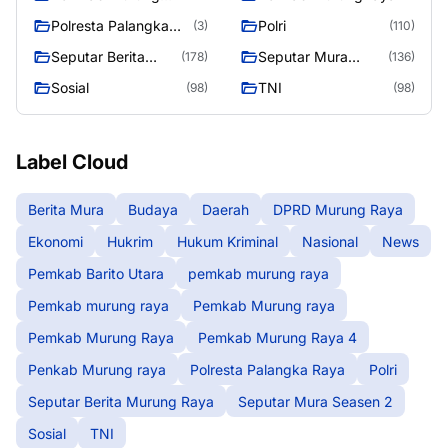
Raya 4
Polresta Palangka
Polri
(3)
(110)
Raya
Seputar Berita
Seputar Mura
(178)
(136)
Murung Raya
Seasen 2
Sosial
TNI
(98)
(98)
Label Cloud
Berita Mura
Budaya
Daerah
DPRD Murung Raya
Ekonomi
Hukrim
Hukum Kriminal
Nasional
News
Pemkab Barito Utara
pemkab murung raya
Pemkab murung raya
Pemkab Murung raya
Pemkab Murung Raya
Pemkab Murung Raya 4
Penkab Murung raya
Polresta Palangka Raya
Polri
Seputar Berita Murung Raya
Seputar Mura Seasen 2
Sosial
TNI