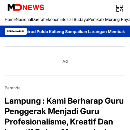
Home
Nasional
Daerah
Ekonomi
Sosial Budaya
Pemkab Murung Ray
lairud Polda Kalteng Sampaikan Larangan Membakar Hutan dan 
BERITA HARI INI
Ad
Beranda
Lampung : Kami Berharap Guru
Penggerak Menjadi Guru
Profesionalisme, Kreatif Dan