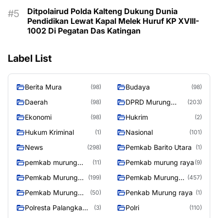
Ditpolairud Polda Kalteng Dukung Dunia
Pendidikan Lewat Kapal Melek Huruf KP XVIII-
1002 Di Pegatan Das Katingan
Label List
Berita Mura
Budaya
(98)
(98)
Daerah
DPRD Murung
(98)
(203)
Raya
Ekonomi
Hukrim
(98)
(2)
Hukum Kriminal
Nasional
(1)
(101)
News
Pemkab Barito Utara
(298)
(1)
pemkab murung
Pemkab murung raya
(11)
(9)
raya
Pemkab Murung
Pemkab Murung
(199)
(457)
raya
Raya
Pemkab Murung
Penkab Murung raya
(50)
(1)
Raya 4
Polresta Palangka
Polri
(3)
(110)
Raya