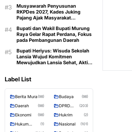
Musyawarah Penyusunan
RKPDes 2027, Kades Juking
Pajang Ajak Masyarakat
Prioritaskan Program Sesuai
Bupati dan Wakil Bupati Murung
Kebutuhan
Raya Gelar Rapat Perdana, Fokus
pada Pembangunan Daerah
Bupati Heriyus: Wisuda Sekolah
Lansia Wujud Komitmen
Mewujudkan Lansia Sehat, Aktif,
dan Bermartabat
Label List
Berita Mura
Budaya
(98)
(98)
Daerah
DPRD
(98)
(203)
Murung
Ekonomi
Hukrim
(98)
(2)
Raya
Hukum
Nasional
(1)
(101)
Kriminal