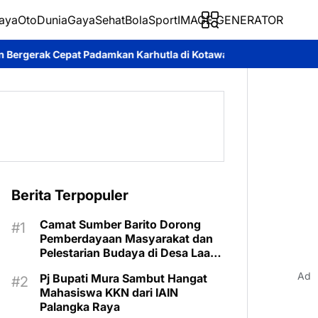
aya
Oto
Dunia
Gaya
Sehat
BolaSport
IMAGE GENERATOR
amkan Karhutla di Kotawaringin Timur
Pemkab Murung Raya Tet
Berita Terpopuler
Camat Sumber Barito Dorong
Pemberdayaan Masyarakat dan
Pelestarian Budaya di Desa Laas
Baru
Ad
Pj Bupati Mura Sambut Hangat
Mahasiswa KKN dari IAIN
Palangka Raya