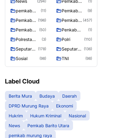
News
Pemkab
(294)
(1)
Barito Utara
pemkab
Pemkab
(11)
(9)
murung
murung raya
Pemkab
Pemkab
(196)
(457)
raya
Murung
Murung
Pemkab
Penkab
(50)
(1)
raya
Raya
Murung
Murung raya
Polresta
Polri
(3)
(110)
Raya 4
Palangka
Seputar
Seputar
(178)
(136)
Raya
Berita
Mura
Sosial
TNI
(98)
(98)
Murung
Seasen 2
Raya
Label Cloud
Berita Mura
Budaya
Daerah
DPRD Murung Raya
Ekonomi
Hukrim
Hukum Kriminal
Nasional
News
Pemkab Barito Utara
pemkab murung raya