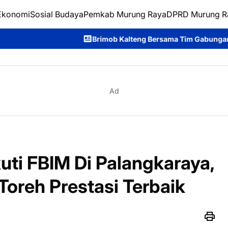
Ekonomi
Sosial Budaya
Pemkab Murung Raya
DPRD Murung R
Brimob Kalteng Bersama Tim Gabungan Bergerak Cepat Pad
Ad
uti FBIM Di Palangkaraya,
oreh Prestasi Terbaik