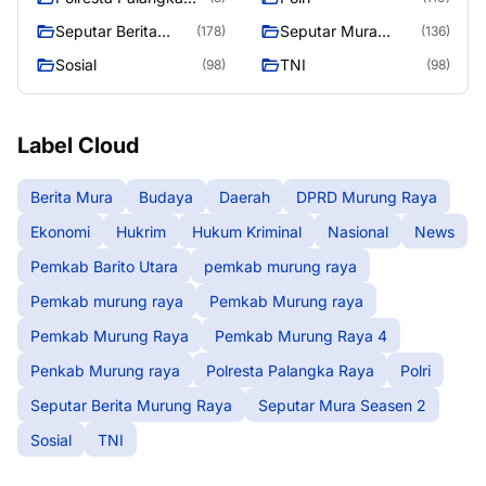
Raya
Seputar Berita
Seputar Mura
(178)
(136)
Murung Raya
Seasen 2
Sosial
TNI
(98)
(98)
Label Cloud
Berita Mura
Budaya
Daerah
DPRD Murung Raya
Ekonomi
Hukrim
Hukum Kriminal
Nasional
News
Pemkab Barito Utara
pemkab murung raya
Pemkab murung raya
Pemkab Murung raya
Pemkab Murung Raya
Pemkab Murung Raya 4
Penkab Murung raya
Polresta Palangka Raya
Polri
Seputar Berita Murung Raya
Seputar Mura Seasen 2
Sosial
TNI