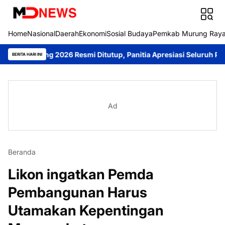
Home
Nasional
Daerah
Ekonomi
Sosial Budaya
Pemkab Murung Ray
alang 2026 Resmi Ditutup, Panitia Apresiasi Seluruh Peserta
Sam
BERITA HARI INI
Ad
Beranda
Likon ingatkan Pemda
Pembangunan Harus
Utamakan Kepentingan