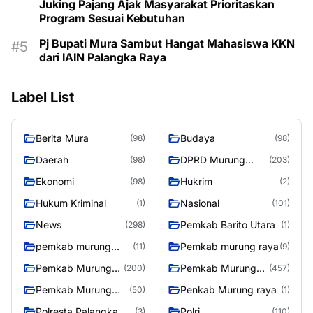
Juking Pajang Ajak Masyarakat Prioritaskan
Program Sesuai Kebutuhan
Pj Bupati Mura Sambut Hangat Mahasiswa KKN
dari IAIN Palangka Raya
Label List
Berita Mura
Budaya
(98)
(98)
Daerah
DPRD Murung
(98)
(203)
Raya
Ekonomi
Hukrim
(98)
(2)
Hukum Kriminal
Nasional
(1)
(101)
News
Pemkab Barito Utara
(298)
(1)
pemkab murung
Pemkab murung raya
(11)
(9)
raya
Pemkab Murung
Pemkab Murung
(200)
(457)
raya
Raya
Pemkab Murung
Penkab Murung raya
(50)
(1)
Raya 4
Polresta Palangka
Polri
(3)
(110)