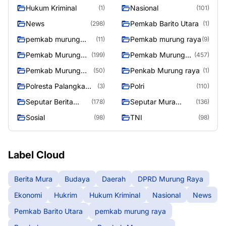
Hukum Kriminal
Nasional
(1)
(101)
News
Pemkab Barito Utara
(298)
(1)
pemkab murung
Pemkab murung raya
(11)
(9)
raya
Pemkab Murung
Pemkab Murung
(199)
(457)
raya
Raya
Pemkab Murung
Penkab Murung raya
(50)
(1)
Raya 4
Polresta Palangka
Polri
(3)
(110)
Raya
Seputar Berita
Seputar Mura
(178)
(136)
Murung Raya
Seasen 2
Sosial
TNI
(98)
(98)
Label Cloud
Berita Mura
Budaya
Daerah
DPRD Murung Raya
Ekonomi
Hukrim
Hukum Kriminal
Nasional
News
Pemkab Barito Utara
pemkab murung raya