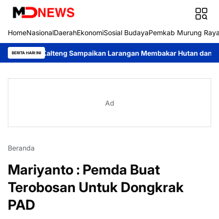
Home
Nasional
Daerah
Ekonomi
Sosial Budaya
Pemkab Murung Ray
da Kalteng Sampaikan Larangan Membakar Hutan dan Lahan
Res
BERITA HARI INI
Ad
Beranda
Mariyanto : Pemda Buat
Terobosan Untuk Dongkrak
PAD