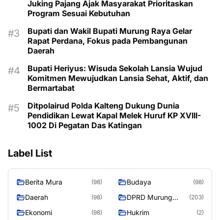
Juking Pajang Ajak Masyarakat Prioritaskan
Program Sesuai Kebutuhan
Bupati dan Wakil Bupati Murung Raya Gelar
Rapat Perdana, Fokus pada Pembangunan
Daerah
Bupati Heriyus: Wisuda Sekolah Lansia Wujud
Komitmen Mewujudkan Lansia Sehat, Aktif, dan
Bermartabat
Ditpolairud Polda Kalteng Dukung Dunia
Pendidikan Lewat Kapal Melek Huruf KP XVIII-
1002 Di Pegatan Das Katingan
Label List
Berita Mura
Budaya
(98)
(98)
Daerah
DPRD Murung
(98)
(203)
Raya
Ekonomi
Hukrim
(98)
(2)