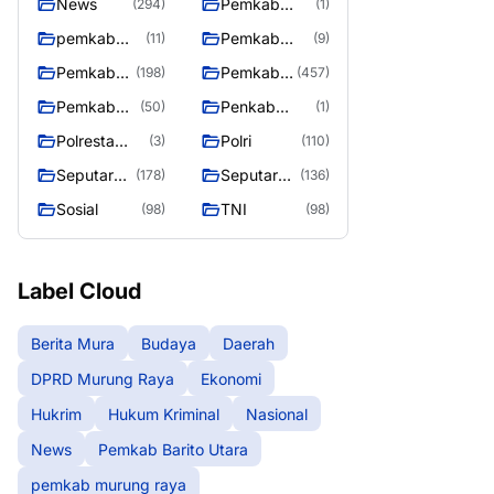
News
Pemkab
(294)
(1)
Barito Utara
pemkab
Pemkab
(11)
(9)
murung
murung raya
Pemkab
Pemkab
(198)
(457)
raya
Murung
Murung
Pemkab
Penkab
(50)
(1)
raya
Raya
Murung
Murung raya
Polresta
Polri
(3)
(110)
Raya 4
Palangka
Seputar
Seputar
(178)
(136)
Raya
Berita
Mura
Sosial
TNI
(98)
(98)
Murung
Seasen 2
Raya
Label Cloud
Berita Mura
Budaya
Daerah
DPRD Murung Raya
Ekonomi
Hukrim
Hukum Kriminal
Nasional
News
Pemkab Barito Utara
pemkab murung raya