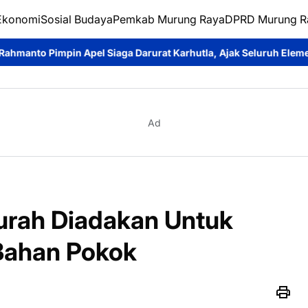
Ekonomi
Sosial Budaya
Pemkab Murung Raya
DPRD Murung R
l Siaga Darurat Karhutla, Ajak Seluruh Elemen Perkuat Penceg
Ad
 Murah Diadakan Untuk
Bahan Pokok