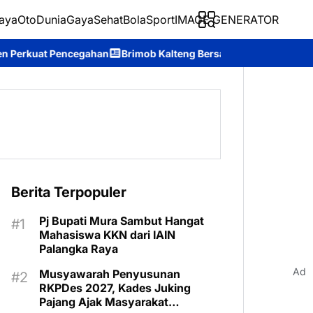
aya
Oto
Dunia
Gaya
Sehat
BolaSport
IMAGE GENERATOR
ahan
Brimob Kalteng Bersama Tim Gabungan Bergerak Cepat Pad
Berita Terpopuler
Pj Bupati Mura Sambut Hangat
Mahasiswa KKN dari IAIN
Palangka Raya
Ad
Musyawarah Penyusunan
RKPDes 2027, Kades Juking
Pajang Ajak Masyarakat