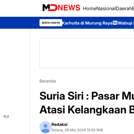
Home
Nasional
Daerah
encegahan Karhutla di Murung Raya
Wabup Rahmanto Pimpin Ape
BERITA HARI INI
Beranda
Suria Siri : Pasar
Atasi Kelangkaan 
Ad
Redaksi
Selasa, 28 Mei 2024 15:55 WIB