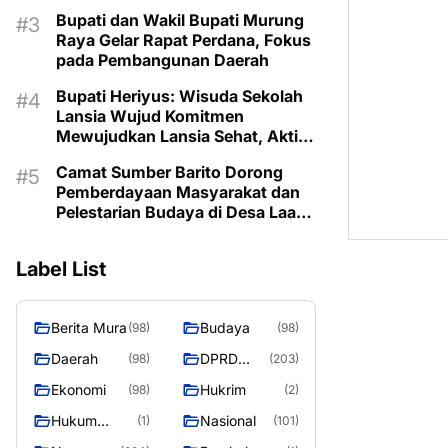
Prioritaskan Program Sesuai
Bupati dan Wakil Bupati Murung
Kebutuhan
Raya Gelar Rapat Perdana, Fokus
pada Pembangunan Daerah
Bupati Heriyus: Wisuda Sekolah
Lansia Wujud Komitmen
Mewujudkan Lansia Sehat, Aktif,
dan Bermartabat
Camat Sumber Barito Dorong
Pemberdayaan Masyarakat dan
Pelestarian Budaya di Desa Laas
Baru
Label List
Berita Mura
Budaya
(98)
(98)
Daerah
DPRD
(98)
(203)
Murung
Ekonomi
Hukrim
(98)
(2)
Raya
Hukum
Nasional
(1)
(101)
Kriminal