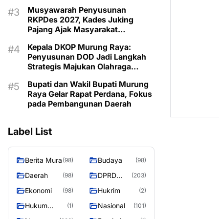
Musyawarah Penyusunan
RKPDes 2027, Kades Juking
Pajang Ajak Masyarakat
Prioritaskan Program Sesuai
Kepala DKOP Murung Raya:
Kebutuhan
Penyusunan DOD Jadi Langkah
Strategis Majukan Olahraga
Daerah
Bupati dan Wakil Bupati Murung
Raya Gelar Rapat Perdana, Fokus
pada Pembangunan Daerah
Label List
Berita Mura
Budaya
(98)
(98)
Daerah
DPRD
(98)
(203)
Murung
Ekonomi
Hukrim
(98)
(2)
Raya
Hukum
Nasional
(1)
(101)
Kriminal