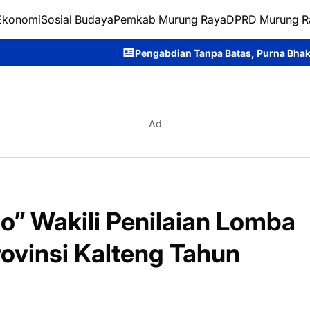
Ekonomi
Sosial Budaya
Pemkab Murung Raya
DPRD Murung R
Pengabdian Tanpa Batas, Purna Bhakti Personel SPN Polda
Ad
o” Wakili Penilaian Lomba
ovinsi Kalteng Tahun