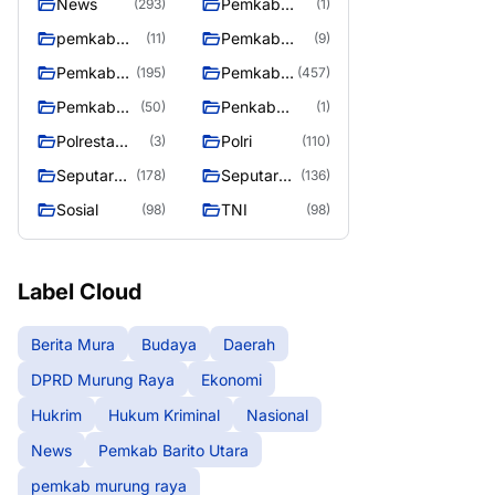
News
Pemkab
(293)
(1)
Barito Utara
pemkab
Pemkab
(11)
(9)
murung
murung raya
Pemkab
Pemkab
(195)
(457)
raya
Murung
Murung
Pemkab
Penkab
(50)
(1)
raya
Raya
Murung
Murung raya
Polresta
Polri
(3)
(110)
Raya 4
Palangka
Seputar
Seputar
(178)
(136)
Raya
Berita
Mura
Sosial
TNI
(98)
(98)
Murung
Seasen 2
Raya
Label Cloud
Berita Mura
Budaya
Daerah
DPRD Murung Raya
Ekonomi
Hukrim
Hukum Kriminal
Nasional
News
Pemkab Barito Utara
pemkab murung raya