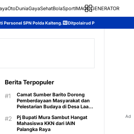
aya
Oto
Dunia
Gaya
Sehat
BolaSport
IMAGE GENERATOR
 Kalteng.
Ditpolairud Polda Kalteng Dukung Dunia Pendidikan L
Berita Terpopuler
Camat Sumber Barito Dorong
Pemberdayaan Masyarakat dan
Pelestarian Budaya di Desa Laas
Baru
Ad
Pj Bupati Mura Sambut Hangat
Mahasiswa KKN dari IAIN
Palangka Raya