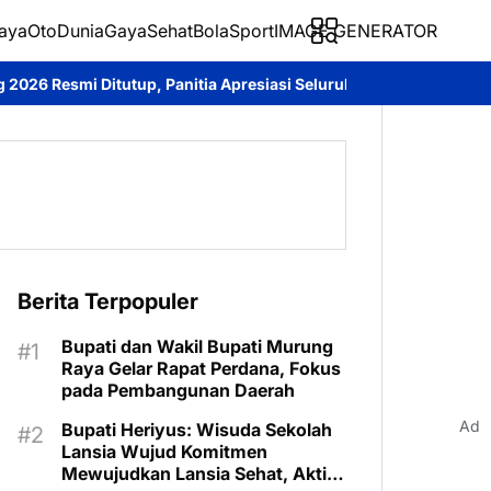
aya
Oto
Dunia
Gaya
Sehat
BolaSport
IMAGE GENERATOR
, Panitia Apresiasi Seluruh Peserta
Sambangi Warga Desa, Dit
Berita Terpopuler
Bupati dan Wakil Bupati Murung
Raya Gelar Rapat Perdana, Fokus
pada Pembangunan Daerah
Ad
Bupati Heriyus: Wisuda Sekolah
Lansia Wujud Komitmen
Mewujudkan Lansia Sehat, Aktif,