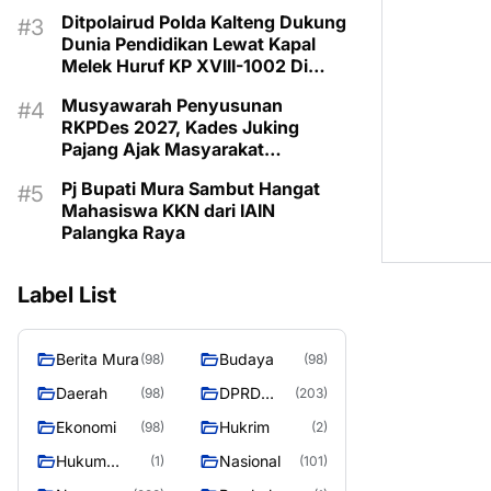
dan Bermartabat
Ditpolairud Polda Kalteng Dukung
Dunia Pendidikan Lewat Kapal
Melek Huruf KP XVIII-1002 Di
Pegatan Das Katingan
Musyawarah Penyusunan
RKPDes 2027, Kades Juking
Pajang Ajak Masyarakat
Prioritaskan Program Sesuai
Pj Bupati Mura Sambut Hangat
Kebutuhan
Mahasiswa KKN dari IAIN
Palangka Raya
Label List
Berita Mura
Budaya
(98)
(98)
Daerah
DPRD
(98)
(203)
Murung
Ekonomi
Hukrim
(98)
(2)
Raya
Hukum
Nasional
(1)
(101)
Kriminal