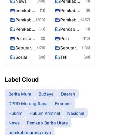
News
Pemkab
(298)
(1)
Barito Utara
pemkab
Pemkab
(11)
(9)
murung
murung raya
Pemkab
Pemkab
(200)
(457)
raya
Murung
Murung
Pemkab
Penkab
(50)
(1)
raya
Raya
Murung
Murung raya
Polresta
Polri
(3)
(110)
Raya 4
Palangka
Seputar
Seputar
(178)
(136)
Raya
Berita
Mura
Sosial
TNI
(98)
(98)
Murung
Seasen 2
Raya
Label Cloud
Berita Mura
Budaya
Daerah
DPRD Murung Raya
Ekonomi
Hukrim
Hukum Kriminal
Nasional
News
Pemkab Barito Utara
pemkab murung raya