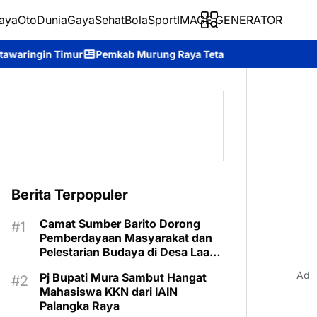
aya
Oto
Dunia
Gaya
Sehat
BolaSport
IMAGE GENERATOR
mkab Murung Raya Tetapkan Status Siaga Darurat Karhutla, Ajak
Berita Terpopuler
Camat Sumber Barito Dorong
Pemberdayaan Masyarakat dan
Pelestarian Budaya di Desa Laas
Baru
Ad
Pj Bupati Mura Sambut Hangat
Mahasiswa KKN dari IAIN
Palangka Raya