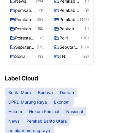
News
Pemkab
(294)
(1)
Barito Utara
pemkab
Pemkab
(11)
(9)
murung
murung raya
Pemkab
Pemkab
(196)
(457)
raya
Murung
Murung
Pemkab
Penkab
(50)
(1)
raya
Raya
Murung
Murung raya
Polresta
Polri
(3)
(110)
Raya 4
Palangka
Seputar
Seputar
(178)
(136)
Raya
Berita
Mura
Sosial
TNI
(98)
(98)
Murung
Seasen 2
Raya
Label Cloud
Berita Mura
Budaya
Daerah
DPRD Murung Raya
Ekonomi
Hukrim
Hukum Kriminal
Nasional
News
Pemkab Barito Utara
pemkab murung raya