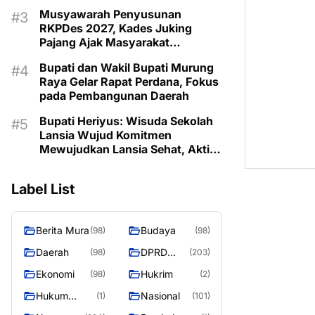
Musyawarah Penyusunan
RKPDes 2027, Kades Juking
Pajang Ajak Masyarakat
Prioritaskan Program Sesuai
Bupati dan Wakil Bupati Murung
Kebutuhan
Raya Gelar Rapat Perdana, Fokus
pada Pembangunan Daerah
Bupati Heriyus: Wisuda Sekolah
Lansia Wujud Komitmen
Mewujudkan Lansia Sehat, Aktif,
dan Bermartabat
Label List
Berita Mura
Budaya
(98)
(98)
Daerah
DPRD
(98)
(203)
Murung
Ekonomi
Hukrim
(98)
(2)
Raya
Hukum
Nasional
(1)
(101)
Kriminal