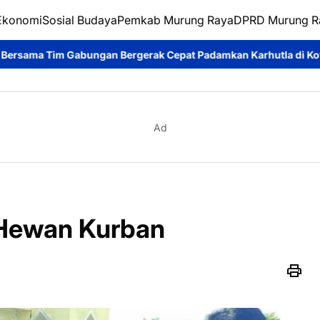
Ekonomi
Sosial Budaya
Pemkab Murung Raya
DPRD Murung R
n Bergerak Cepat Padamkan Karhutla di Kotawaringin Timur
Pe
Ad
 Hewan Kurban