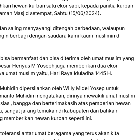
kan hewan kurban satu ekor sapi, kepada panitia kurban
alaman Masjid setempat, Sabtu (15/06/2024).
n dan saling menyayangi ditengah perbedaan, walaupun
ingin berbagi dengan saudara kami kaum muslimin di
tu bisa bermanfaat dan bisa diterima oleh umat muslim yang
 besar Heriyus M Yoseph juga memberikan dua ekor
a umat muslim yaitu, Hari Raya Iduladha 1445 H.
hidin dipersilahkan oleh Willy Midel Yosep untuk
anto Muhidin mengatakan, dirinya mewakili umat muslim
iasi, bangga dan berterimakasih atas pemberian hewan
a, sangat jarang temukan di kabupaten dan bahkan
ng memberikan hewan kurban seperti ini.
toleransi antar umat beragama yang terus akan kita