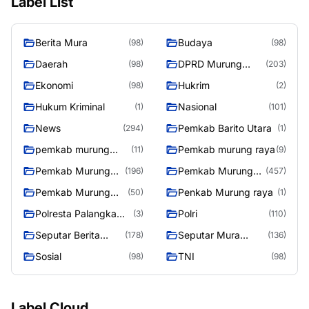
Label List
Berita Mura
Budaya
(98)
(98)
Daerah
DPRD Murung
(98)
(203)
Raya
Ekonomi
Hukrim
(98)
(2)
Hukum Kriminal
Nasional
(1)
(101)
News
Pemkab Barito Utara
(294)
(1)
pemkab murung
Pemkab murung raya
(11)
(9)
raya
Pemkab Murung
Pemkab Murung
(196)
(457)
raya
Raya
Pemkab Murung
Penkab Murung raya
(50)
(1)
Raya 4
Polresta Palangka
Polri
(3)
(110)
Raya
Seputar Berita
Seputar Mura
(178)
(136)
Murung Raya
Seasen 2
Sosial
TNI
(98)
(98)
Label Cloud