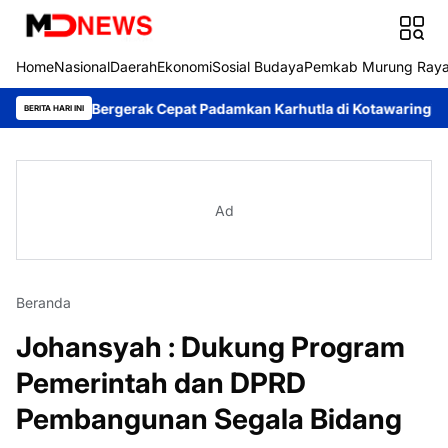
Home
Nasional
Daerah
Ekonomi
Sosial Budaya
Pemkab Murung Ray
 Bergerak Cepat Padamkan Karhutla di Kotawaringin Timur
Pem
BERITA HARI INI
Ad
Beranda
Johansyah : Dukung Program
Pemerintah dan DPRD
Pembangunan Segala Bidang