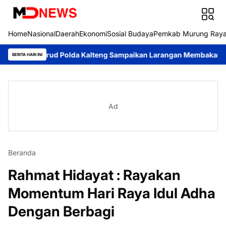
Home
Nasional
Daerah
Ekonomi
Sosial Budaya
Pemkab Murung Ray
lairud Polda Kalteng Sampaikan Larangan Membakar Hutan dan 
BERITA HARI INI
Ad
Beranda
Rahmat Hidayat : Rayakan
Momentum Hari Raya Idul Adha
Dengan Berbagi