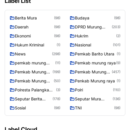
Label List
Berita Mura
Budaya
(98)
(98)
Daerah
DPRD Murung
(98)
(203)
Raya
Ekonomi
Hukrim
(98)
(2)
Hukum Kriminal
Nasional
(1)
(101)
News
Pemkab Barito Utara
(298)
(1)
pemkab murung
Pemkab murung raya
(11)
(9)
raya
Pemkab Murung
Pemkab Murung
(199)
(457)
raya
Raya
Pemkab Murung
Penkab Murung raya
(50)
(1)
Raya 4
Polresta Palangka
Polri
(3)
(110)
Raya
Seputar Berita
Seputar Mura
(178)
(136)
Murung Raya
Seasen 2
Sosial
TNI
(98)
(98)
Label Cloud