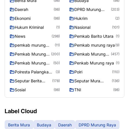
Berita Mura
Budaya
(98)
(98)
Daerah
DPRD Murung
(98)
(203)
Raya
Ekonomi
Hukrim
(98)
(2)
Hukum Kriminal
Nasional
(1)
(101)
News
Pemkab Barito Utara
(298)
(1)
pemkab murung
Pemkab murung raya
(11)
(9)
raya
Pemkab Murung
Pemkab Murung
(200)
(457)
raya
Raya
Pemkab Murung
Penkab Murung raya
(50)
(1)
Raya 4
Polresta Palangka
Polri
(3)
(110)
Raya
Seputar Berita
Seputar Mura
(178)
(136)
Murung Raya
Seasen 2
Sosial
TNI
(98)
(98)
Label Cloud
Berita Mura
Budaya
Daerah
DPRD Murung Raya