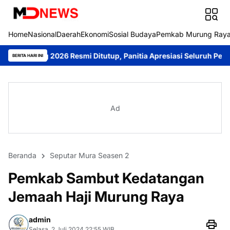
Home
Nasional
Daerah
Ekonomi
Sosial Budaya
Pemkab Murung Ray
26 Resmi Ditutup, Panitia Apresiasi Seluruh Peserta
Sambangi W
BERITA HARI INI
Ad
Beranda
Seputar Mura Seasen 2
Pemkab Sambut Kedatangan
Jemaah Haji Murung Raya
admin
Selasa, 2 Juli 2024 22:55 WIB