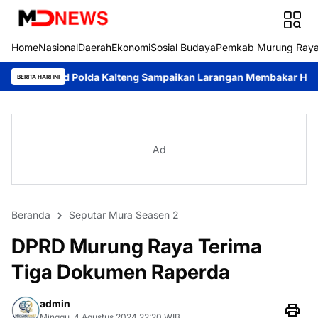
Home
Nasional
Daerah
Ekonomi
Sosial Budaya
Pemkab Murung Ray
Polda Kalteng Sampaikan Larangan Membakar Hutan dan Lahan
BERITA HARI INI
Ad
Beranda
Seputar Mura Seasen 2
DPRD Murung Raya Terima
Tiga Dokumen Raperda
admin
Minggu, 4 Agustus 2024 22:20 WIB