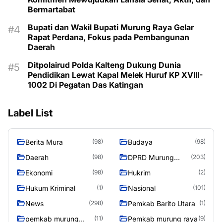
Bermartabat
Bupati dan Wakil Bupati Murung Raya Gelar
Rapat Perdana, Fokus pada Pembangunan
Daerah
Ditpolairud Polda Kalteng Dukung Dunia
Pendidikan Lewat Kapal Melek Huruf KP XVIII-
1002 Di Pegatan Das Katingan
Label List
Berita Mura
Budaya
(98)
(98)
Daerah
DPRD Murung
(98)
(203)
Raya
Ekonomi
Hukrim
(98)
(2)
Hukum Kriminal
Nasional
(1)
(101)
News
Pemkab Barito Utara
(298)
(1)
pemkab murung
Pemkab murung raya
(11)
(9)