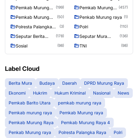
raya
Pemkab Murung
Pemkab Murung
(199)
(457)
raya
Raya
Pemkab Murung
Penkab Murung raya
(50)
(1)
Raya 4
Polresta Palangka
Polri
(3)
(110)
Raya
Seputar Berita
Seputar Mura
(178)
(136)
Murung Raya
Seasen 2
Sosial
TNI
(98)
(98)
Label Cloud
Berita Mura
Budaya
Daerah
DPRD Murung Raya
Ekonomi
Hukrim
Hukum Kriminal
Nasional
News
Pemkab Barito Utara
pemkab murung raya
Pemkab murung raya
Pemkab Murung raya
Pemkab Murung Raya
Pemkab Murung Raya 4
Penkab Murung raya
Polresta Palangka Raya
Polri