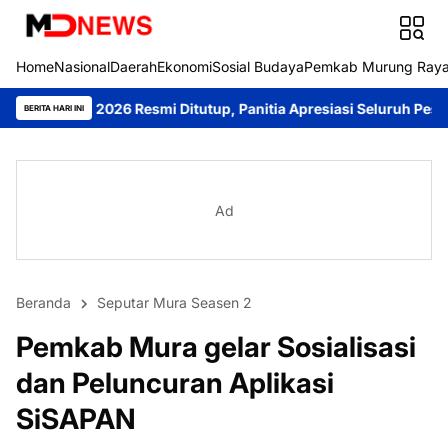
Home
Nasional
Daerah
Ekonomi
Sosial Budaya
Pemkab Murung Ray
026 Resmi Ditutup, Panitia Apresiasi Seluruh Peserta
Sambangi 
BERITA HARI INI
Ad
Beranda
Seputar Mura Seasen 2
Pemkab Mura gelar Sosialisasi
dan Peluncuran Aplikasi
SiSAPAN