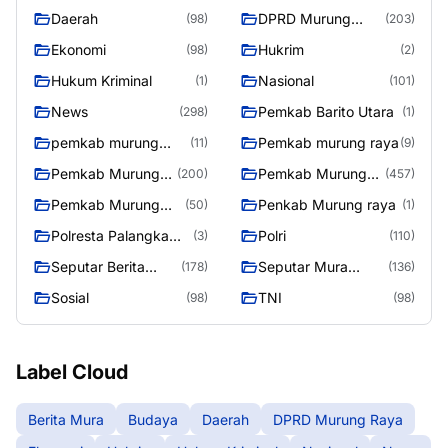
Daerah
DPRD Murung
(98)
(203)
Raya
Ekonomi
Hukrim
(98)
(2)
Hukum Kriminal
Nasional
(1)
(101)
News
Pemkab Barito Utara
(298)
(1)
pemkab murung
Pemkab murung raya
(11)
(9)
raya
Pemkab Murung
Pemkab Murung
(200)
(457)
raya
Raya
Pemkab Murung
Penkab Murung raya
(50)
(1)
Raya 4
Polresta Palangka
Polri
(3)
(110)
Raya
Seputar Berita
Seputar Mura
(178)
(136)
Murung Raya
Seasen 2
Sosial
TNI
(98)
(98)
Label Cloud
Berita Mura
Budaya
Daerah
DPRD Murung Raya