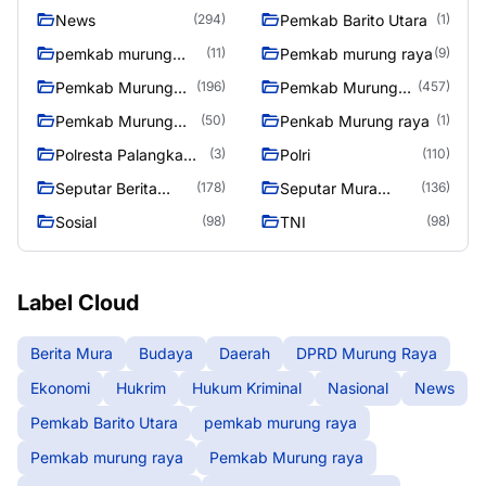
News
Pemkab Barito Utara
(294)
(1)
pemkab murung
Pemkab murung raya
(11)
(9)
raya
Pemkab Murung
Pemkab Murung
(196)
(457)
raya
Raya
Pemkab Murung
Penkab Murung raya
(50)
(1)
Raya 4
Polresta Palangka
Polri
(3)
(110)
Raya
Seputar Berita
Seputar Mura
(178)
(136)
Murung Raya
Seasen 2
Sosial
TNI
(98)
(98)
Label Cloud
Berita Mura
Budaya
Daerah
DPRD Murung Raya
Ekonomi
Hukrim
Hukum Kriminal
Nasional
News
Pemkab Barito Utara
pemkab murung raya
Pemkab murung raya
Pemkab Murung raya