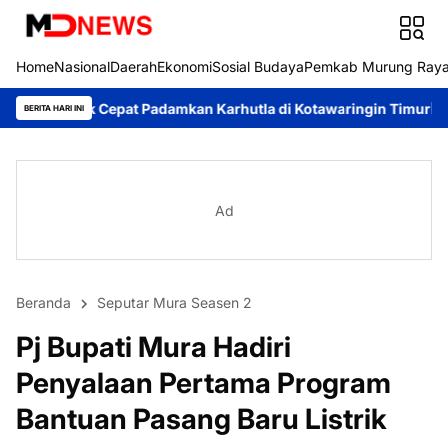
Home
Nasional
Daerah
Ekonomi
Sosial Budaya
Pemkab Murung Ray
adamkan Karhutla di Kotawaringin Timur
Pemkab Murung Raya T
BERITA HARI INI
Ad
Beranda
Seputar Mura Seasen 2
Pj Bupati Mura Hadiri
Penyalaan Pertama Program
Bantuan Pasang Baru Listrik