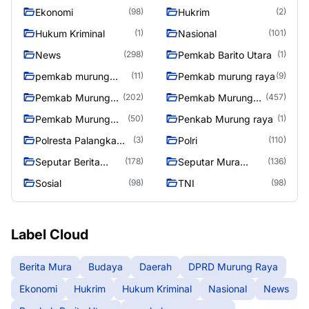
Raya
Ekonomi
Hukrim
(98)
(2)
Hukum Kriminal
Nasional
(1)
(101)
News
Pemkab Barito Utara
(298)
(1)
pemkab murung
Pemkab murung raya
(11)
(9)
raya
Pemkab Murung
Pemkab Murung
(202)
(457)
raya
Raya
Pemkab Murung
Penkab Murung raya
(50)
(1)
Raya 4
Polresta Palangka
Polri
(3)
(110)
Raya
Seputar Berita
Seputar Mura
(178)
(136)
Murung Raya
Seasen 2
Sosial
TNI
(98)
(98)
Label Cloud
Berita Mura
Budaya
Daerah
DPRD Murung Raya
Ekonomi
Hukrim
Hukum Kriminal
Nasional
News