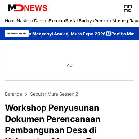
Home
Nasional
Daerah
Ekonomi
Sosial Budaya
Pemkab Murung Ray
enyanyi Anak di Mura Expo 2026
Panitia Matangkan Persiapa
BERITA HARI INI
Ad
Beranda
Seputar Mura Seasen 2
Workshop Penyusunan
Dokumen Perencanaan
Pembangunan Desa di