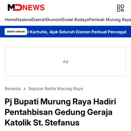
Home
Nasional
Daerah
Ekonomi
Sosial Budaya
Pemkab Murung Ray
utla, Ajak Seluruh Elemen Perkuat Pencegahan
Pengabdian Tan
BERITA HARI INI
Ad
Beranda
Seputar Berita Murung Raya
Pj Bupati Murung Raya Hadiri
Pentahbisan Gedung Geraja
Katolik St. Stefanus