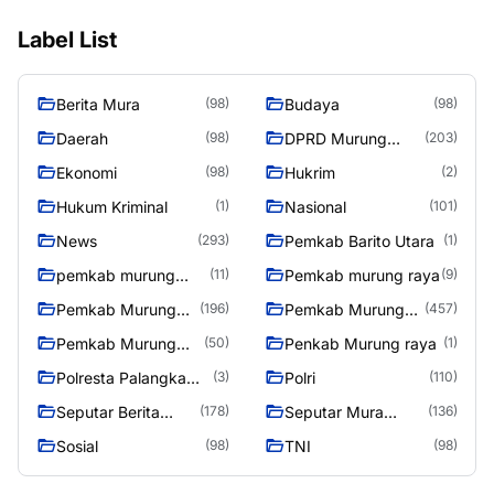
Label List
Berita Mura
Budaya
(98)
(98)
Daerah
DPRD Murung
(98)
(203)
Raya
Ekonomi
Hukrim
(98)
(2)
Hukum Kriminal
Nasional
(1)
(101)
News
Pemkab Barito Utara
(293)
(1)
pemkab murung
Pemkab murung raya
(11)
(9)
raya
Pemkab Murung
Pemkab Murung
(196)
(457)
raya
Raya
Pemkab Murung
Penkab Murung raya
(50)
(1)
Raya 4
Polresta Palangka
Polri
(3)
(110)
Raya
Seputar Berita
Seputar Mura
(178)
(136)
Murung Raya
Seasen 2
Sosial
TNI
(98)
(98)