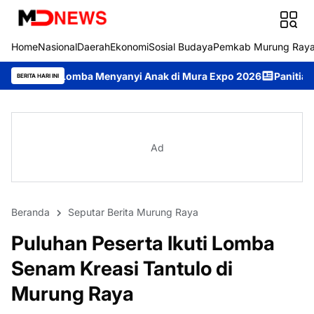
Home
Nasional
Daerah
Ekonomi
Sosial Budaya
Pemkab Murung Ray
ba Menyanyi Anak di Mura Expo 2026
Panitia Matangkan Persi
BERITA HARI INI
Ad
Beranda
Seputar Berita Murung Raya
Puluhan Peserta Ikuti Lomba
Senam Kreasi Tantulo di
Murung Raya