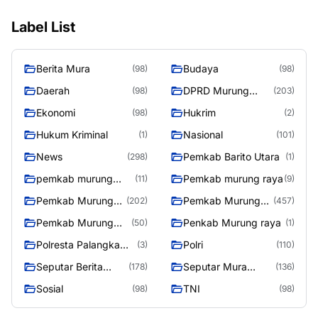
Label List
Berita Mura
Budaya
(98)
(98)
Daerah
DPRD Murung
(98)
(203)
Raya
Ekonomi
Hukrim
(98)
(2)
Hukum Kriminal
Nasional
(1)
(101)
News
Pemkab Barito Utara
(298)
(1)
pemkab murung
Pemkab murung raya
(11)
(9)
raya
Pemkab Murung
Pemkab Murung
(202)
(457)
raya
Raya
Pemkab Murung
Penkab Murung raya
(50)
(1)
Raya 4
Polresta Palangka
Polri
(3)
(110)
Raya
Seputar Berita
Seputar Mura
(178)
(136)
Murung Raya
Seasen 2
Sosial
TNI
(98)
(98)