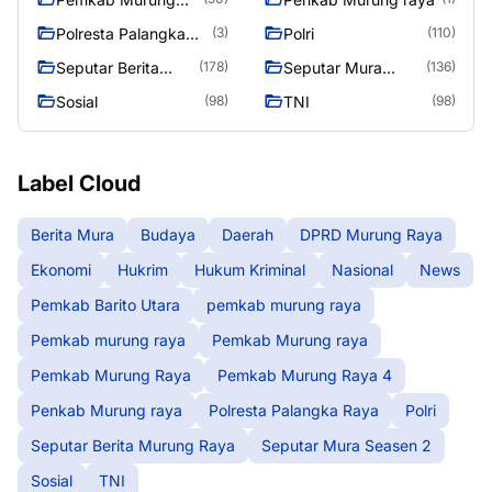
Raya 4
Polresta Palangka
Polri
(3)
(110)
Raya
Seputar Berita
Seputar Mura
(178)
(136)
Murung Raya
Seasen 2
Sosial
TNI
(98)
(98)
Label Cloud
Berita Mura
Budaya
Daerah
DPRD Murung Raya
Ekonomi
Hukrim
Hukum Kriminal
Nasional
News
Pemkab Barito Utara
pemkab murung raya
Pemkab murung raya
Pemkab Murung raya
Pemkab Murung Raya
Pemkab Murung Raya 4
Penkab Murung raya
Polresta Palangka Raya
Polri
Seputar Berita Murung Raya
Seputar Mura Seasen 2
Sosial
TNI