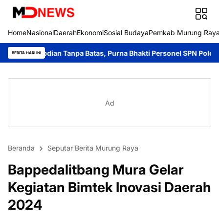
Home
Nasional
Daerah
Ekonomi
Sosial Budaya
Pemkab Murung Ray
Tanpa Batas, Purna Bhakti Personel SPN Polda Kalteng.
Ditpola
BERITA HARI INI
Ad
Beranda
Seputar Berita Murung Raya
Bappedalitbang Mura Gelar
Kegiatan Bimtek Inovasi Daerah
2024