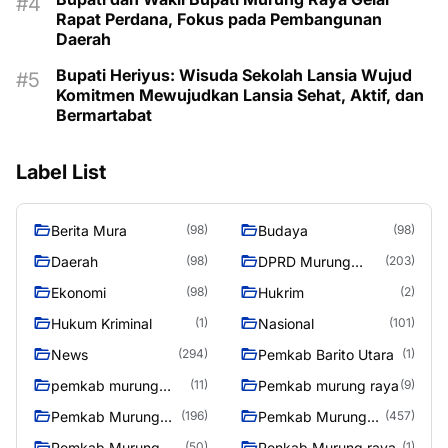
Rapat Perdana, Fokus pada Pembangunan
Daerah
Bupati Heriyus: Wisuda Sekolah Lansia Wujud
Komitmen Mewujudkan Lansia Sehat, Aktif, dan
Bermartabat
Label List
Berita Mura
Budaya
(98)
(98)
Daerah
DPRD Murung
(98)
(203)
Raya
Ekonomi
Hukrim
(98)
(2)
Hukum Kriminal
Nasional
(1)
(101)
News
Pemkab Barito Utara
(294)
(1)
pemkab murung
Pemkab murung raya
(11)
(9)
raya
Pemkab Murung
Pemkab Murung
(196)
(457)
raya
Raya
Pemkab Murung
Penkab Murung raya
(50)
(1)