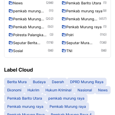
News
Pemkab Barito Utara
(298)
(1)
pemkab murung
Pemkab murung raya
(11)
(9)
raya
Pemkab Murung
Pemkab Murung
(202)
(457)
raya
Raya
Pemkab Murung
Penkab Murung raya
(50)
(1)
Raya 4
Polresta Palangka
Polri
(3)
(110)
Raya
Seputar Berita
Seputar Mura
(178)
(136)
Murung Raya
Seasen 2
Sosial
TNI
(98)
(98)
Label Cloud
Berita Mura
Budaya
Daerah
DPRD Murung Raya
Ekonomi
Hukrim
Hukum Kriminal
Nasional
News
Pemkab Barito Utara
pemkab murung raya
Pemkab murung raya
Pemkab Murung raya
Pemkab Murung Raya
Pemkab Murung Raya 4