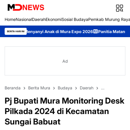
Home
Nasional
Daerah
Ekonomi
Sosial Budaya
Pemkab Murung Ray
anyi Anak di Mura Expo 2026
Panitia Matangkan Persiapan Ra
BERITA HARI INI
Ad
Beranda
Berita Mura
Budaya
Daerah
DPRD Murung 
Pj Bupati Mura Monitoring Desk
Pilkada 2024 di Kecamatan
Sungai Babuat