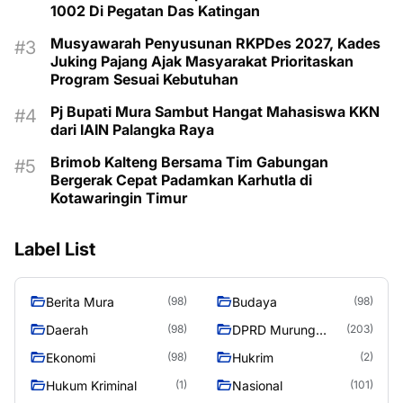
1002 Di Pegatan Das Katingan
Musyawarah Penyusunan RKPDes 2027, Kades
Juking Pajang Ajak Masyarakat Prioritaskan
Program Sesuai Kebutuhan
Pj Bupati Mura Sambut Hangat Mahasiswa KKN
dari IAIN Palangka Raya
Brimob Kalteng Bersama Tim Gabungan
Bergerak Cepat Padamkan Karhutla di
Kotawaringin Timur
Label List
Berita Mura
Budaya
(98)
(98)
Daerah
DPRD Murung
(98)
(203)
Raya
Ekonomi
Hukrim
(98)
(2)
Hukum Kriminal
Nasional
(1)
(101)