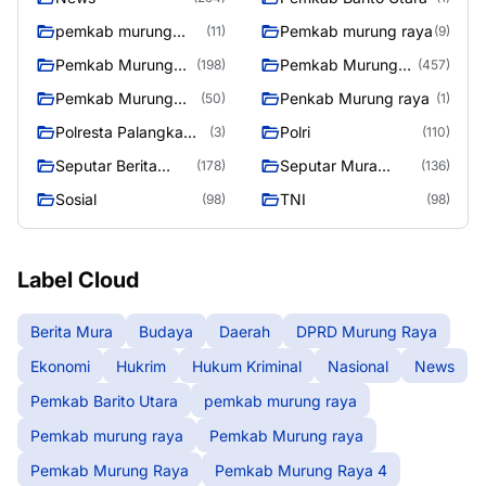
pemkab murung
Pemkab murung raya
(11)
(9)
raya
Pemkab Murung
Pemkab Murung
(198)
(457)
raya
Raya
Pemkab Murung
Penkab Murung raya
(50)
(1)
Raya 4
Polresta Palangka
Polri
(3)
(110)
Raya
Seputar Berita
Seputar Mura
(178)
(136)
Murung Raya
Seasen 2
Sosial
TNI
(98)
(98)
Label Cloud
Berita Mura
Budaya
Daerah
DPRD Murung Raya
Ekonomi
Hukrim
Hukum Kriminal
Nasional
News
Pemkab Barito Utara
pemkab murung raya
Pemkab murung raya
Pemkab Murung raya
Pemkab Murung Raya
Pemkab Murung Raya 4