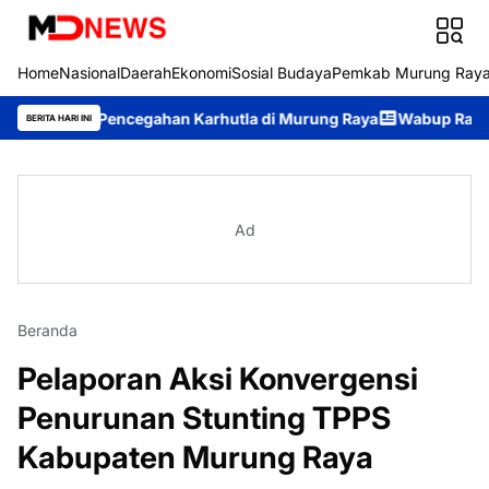
Home
Nasional
Daerah
Ekonomi
Sosial Budaya
Pemkab Murung Ray
g Pencegahan Karhutla di Murung Raya
Wabup Rahmanto Pimpin
BERITA HARI INI
Ad
Beranda
Pelaporan Aksi Konvergensi
Penurunan Stunting TPPS
Kabupaten Murung Raya