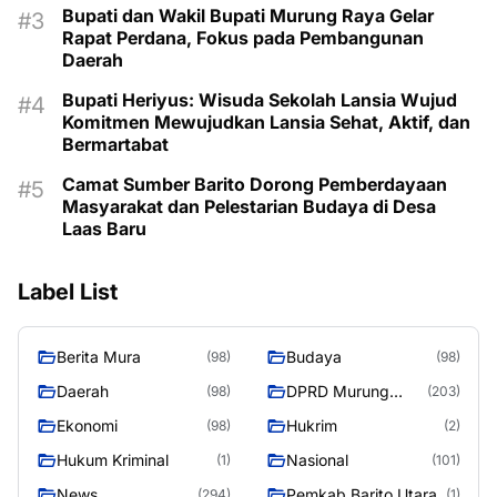
Bupati dan Wakil Bupati Murung Raya Gelar
Rapat Perdana, Fokus pada Pembangunan
Daerah
Bupati Heriyus: Wisuda Sekolah Lansia Wujud
Komitmen Mewujudkan Lansia Sehat, Aktif, dan
Bermartabat
Camat Sumber Barito Dorong Pemberdayaan
Masyarakat dan Pelestarian Budaya di Desa
Laas Baru
Label List
Berita Mura
Budaya
(98)
(98)
Daerah
DPRD Murung
(98)
(203)
Raya
Ekonomi
Hukrim
(98)
(2)
Hukum Kriminal
Nasional
(1)
(101)
News
Pemkab Barito Utara
(294)
(1)