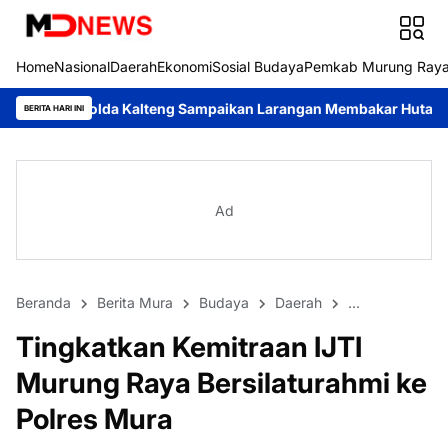
Home
Nasional
Daerah
Ekonomi
Sosial Budaya
Pemkab Murung Ray
a Kalteng Sampaikan Larangan Membakar Hutan dan Lahan
Respo
BERITA HARI INI
Ad
Beranda
Berita Mura
Budaya
Daerah
DPRD Murung 
Tingkatkan Kemitraan IJTI
Murung Raya Bersilaturahmi ke
Polres Mura