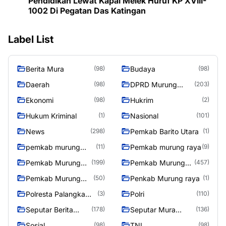
Pendidikan Lewat Kapal Melek Huruf KP XVIII-
1002 Di Pegatan Das Katingan
Label List
Berita Mura
Budaya
(98)
(98)
Daerah
DPRD Murung
(98)
(203)
Raya
Ekonomi
Hukrim
(98)
(2)
Hukum Kriminal
Nasional
(1)
(101)
News
Pemkab Barito Utara
(298)
(1)
pemkab murung
Pemkab murung raya
(11)
(9)
raya
Pemkab Murung
Pemkab Murung
(199)
(457)
raya
Raya
Pemkab Murung
Penkab Murung raya
(50)
(1)
Raya 4
Polresta Palangka
Polri
(3)
(110)
Raya
Seputar Berita
Seputar Mura
(178)
(136)
Murung Raya
Seasen 2
Sosial
TNI
(98)
(98)