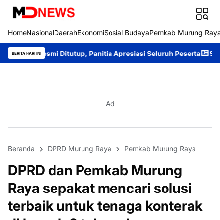
Home
Nasional
Daerah
Ekonomi
Sosial Budaya
Pemkab Murung Ray
itutup, Panitia Apresiasi Seluruh Peserta
Sambangi Warga Desa
BERITA HARI INI
Ad
Beranda
DPRD Murung Raya
Pemkab Murung Raya
DPRD dan Pemkab Murung
Raya sepakat mencari solusi
terbaik untuk tenaga konterak