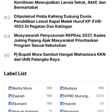
Komitmen Mewujudkan Lansia Sehat, Aktif, dan
Bermartabat
Ditpolairud Polda Kalteng Dukung Dunia
Pendidikan Lewat Kapal Melek Huruf KP XVIII-
1002 Di Pegatan Das Katingan
Musyawarah Penyusunan RKPDes 2027, Kades
Juking Pajang Ajak Masyarakat Prioritaskan
Program Sesuai Kebutuhan
Pj Bupati Mura Sambut Hangat Mahasiswa KKN
dari IAIN Palangka Raya
Label List
Berita Mura
Budaya
(98)
(98)
Daerah
DPRD Murung
(98)
(203)
Raya
Ekonomi
Hukrim
(98)
(2)
Hukum Kriminal
Nasional
(1)
(101)