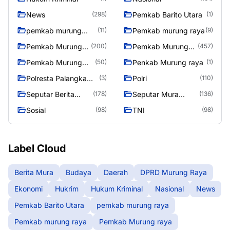
News
Pemkab Barito Utara
(298)
(1)
pemkab murung
Pemkab murung raya
(11)
(9)
raya
Pemkab Murung
Pemkab Murung
(200)
(457)
raya
Raya
Pemkab Murung
Penkab Murung raya
(50)
(1)
Raya 4
Polresta Palangka
Polri
(3)
(110)
Raya
Seputar Berita
Seputar Mura
(178)
(136)
Murung Raya
Seasen 2
Sosial
TNI
(98)
(98)
Label Cloud
Berita Mura
Budaya
Daerah
DPRD Murung Raya
Ekonomi
Hukrim
Hukum Kriminal
Nasional
News
Pemkab Barito Utara
pemkab murung raya
Pemkab murung raya
Pemkab Murung raya