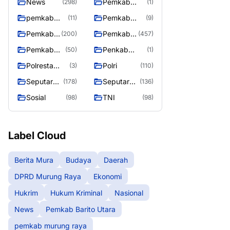
News
Pemkab
(298)
(1)
Barito Utara
pemkab
Pemkab
(11)
(9)
murung
murung raya
Pemkab
Pemkab
(200)
(457)
raya
Murung
Murung
Pemkab
Penkab
(50)
(1)
raya
Raya
Murung
Murung raya
Polresta
Polri
(3)
(110)
Raya 4
Palangka
Seputar
Seputar
(178)
(136)
Raya
Berita
Mura
Sosial
TNI
(98)
(98)
Murung
Seasen 2
Raya
Label Cloud
Berita Mura
Budaya
Daerah
DPRD Murung Raya
Ekonomi
Hukrim
Hukum Kriminal
Nasional
News
Pemkab Barito Utara
pemkab murung raya