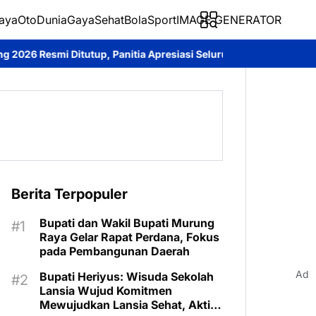
aya
Oto
Dunia
Gaya
Sehat
BolaSport
IMAGE GENERATOR
Panitia Apresiasi Seluruh Peserta
Sambangi Warga Desa, Ditpo
Berita Terpopuler
Bupati dan Wakil Bupati Murung
Raya Gelar Rapat Perdana, Fokus
pada Pembangunan Daerah
Ad
Bupati Heriyus: Wisuda Sekolah
Lansia Wujud Komitmen
Mewujudkan Lansia Sehat, Aktif,