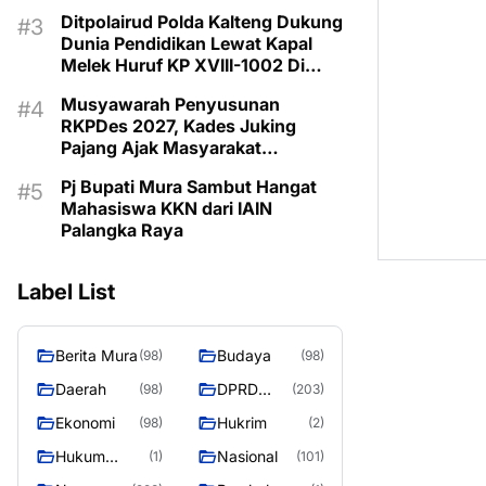
dan Bermartabat
Ditpolairud Polda Kalteng Dukung
Dunia Pendidikan Lewat Kapal
Melek Huruf KP XVIII-1002 Di
Pegatan Das Katingan
Musyawarah Penyusunan
RKPDes 2027, Kades Juking
Pajang Ajak Masyarakat
Prioritaskan Program Sesuai
Pj Bupati Mura Sambut Hangat
Kebutuhan
Mahasiswa KKN dari IAIN
Palangka Raya
Label List
Berita Mura
Budaya
(98)
(98)
Daerah
DPRD
(98)
(203)
Murung
Ekonomi
Hukrim
(98)
(2)
Raya
Hukum
Nasional
(1)
(101)
Kriminal