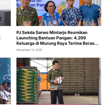
PJ Sekda Sarwo Mintarjo Resmikan
i
Launching Bantuan Pangan: 4.299
Keluarga di Murung Raya Terima Beras
dan Minyak Goreng
November 13, 2025