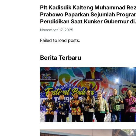
Plt Kadisdik Kalteng Muhammad Re
Prabowo Paparkan Sejumlah Progra
Pendidikan Saat Kunker Gubernur di
SMAN 1 Puruk Cahu
November 17, 2025
Failed to load posts.
Berita Terbaru