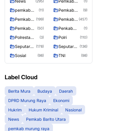
News
Pemkab
(295)
(1)
Barito Utara
pemkab
Pemkab
(11)
(9)
murung
murung raya
Pemkab
Pemkab
(199)
(457)
raya
Murung
Murung
Pemkab
Penkab
(50)
(1)
raya
Raya
Murung
Murung raya
Polresta
Polri
(3)
(110)
Raya 4
Palangka
Seputar
Seputar
(178)
(136)
Raya
Berita
Mura
Sosial
TNI
(98)
(98)
Murung
Seasen 2
Raya
Label Cloud
Berita Mura
Budaya
Daerah
DPRD Murung Raya
Ekonomi
Hukrim
Hukum Kriminal
Nasional
News
Pemkab Barito Utara
pemkab murung raya