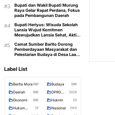
Prioritaskan Program Sesuai
Bupati dan Wakil Bupati Murung
Kebutuhan
Raya Gelar Rapat Perdana, Fokus
pada Pembangunan Daerah
Bupati Heriyus: Wisuda Sekolah
Lansia Wujud Komitmen
Mewujudkan Lansia Sehat, Aktif,
dan Bermartabat
Camat Sumber Barito Dorong
Pemberdayaan Masyarakat dan
Pelestarian Budaya di Desa Laas
Baru
Label List
Berita Mura
Budaya
(98)
(98)
Daerah
DPRD
(98)
(203)
Murung
Ekonomi
Hukrim
(98)
(2)
Raya
Hukum
Nasional
(1)
(101)
Kriminal