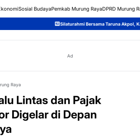
Ekonomi
Sosial Budaya
Pemkab Murung Raya
DPRD Murung R
Silaturahmi Bersama Taruna Akpol, Kapolda Kalteng: Beri Man
Ad
rung Raya
Lalu Lintas dan Pajak
r Digelar di Depan
ya