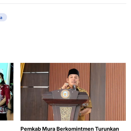
a
Pemkab Mura Berkomintmen Turunkan