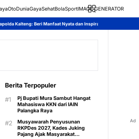
aya
Oto
Dunia
Gaya
Sehat
BolaSport
IMAGE GENERATOR
faat Nyata dan Inspiratif Bagi Siswa di Sekolah Rakyat
Roy Chah
Berita Terpopuler
Pj Bupati Mura Sambut Hangat
Mahasiswa KKN dari IAIN
Palangka Raya
Ad
Musyawarah Penyusunan
RKPDes 2027, Kades Juking
Pajang Ajak Masyarakat