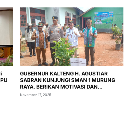
i
GUBERNUR KALTENG H. AGUSTIAR
GPU
SABRAN KUNJUNGI SMAN 1 MURUNG
RAYA, BERIKAN MOTIVASI DAN
LUNCURKAN PASAR MURAH,
November 17, 2025
PENANAMAN POHON, DAN
PEMERIKSAAN KESEHATAN GRATIS