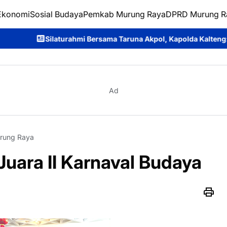
Ekonomi
Sosial Budaya
Pemkab Murung Raya
DPRD Murung R
mi Bersama Taruna Akpol, Kapolda Kalteng: Beri Manfaat Nyata dan 
Ad
rung Raya
uara II Karnaval Budaya