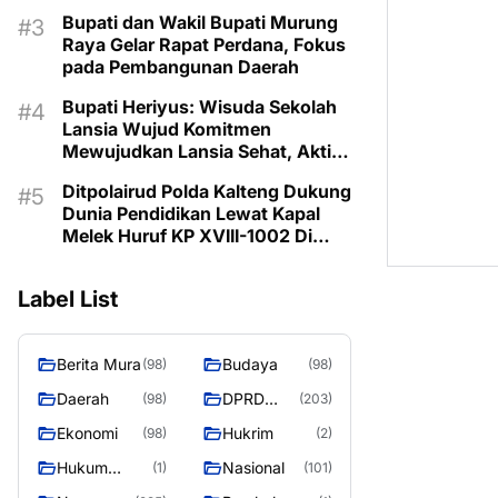
Prioritaskan Program Sesuai
Bupati dan Wakil Bupati Murung
Kebutuhan
Raya Gelar Rapat Perdana, Fokus
pada Pembangunan Daerah
Bupati Heriyus: Wisuda Sekolah
Lansia Wujud Komitmen
Mewujudkan Lansia Sehat, Aktif,
dan Bermartabat
Ditpolairud Polda Kalteng Dukung
Dunia Pendidikan Lewat Kapal
Melek Huruf KP XVIII-1002 Di
Pegatan Das Katingan
Label List
Berita Mura
Budaya
(98)
(98)
Daerah
DPRD
(98)
(203)
Murung
Ekonomi
Hukrim
(98)
(2)
Raya
Hukum
Nasional
(1)
(101)
Kriminal