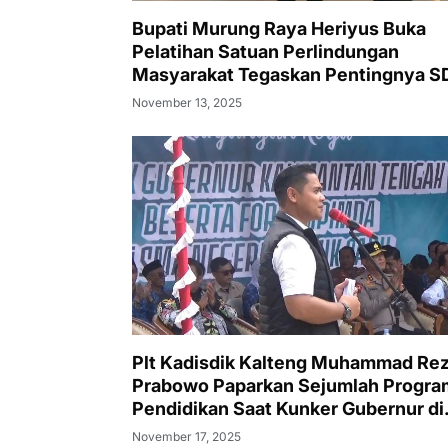
Bupati Murung Raya Heriyus Buka
Pelatihan Satuan Perlindungan
Masyarakat Tegaskan Pentingnya 
Tangguh dan Profesional Hadapi
November 13, 2025
Tantangan Keamanan Daerah
Plt Kadisdik Kalteng Muhammad Re
Prabowo Paparkan Sejumlah Progra
Pendidikan Saat Kunker Gubernur di
SMAN 1 Puruk Cahu
November 17, 2025