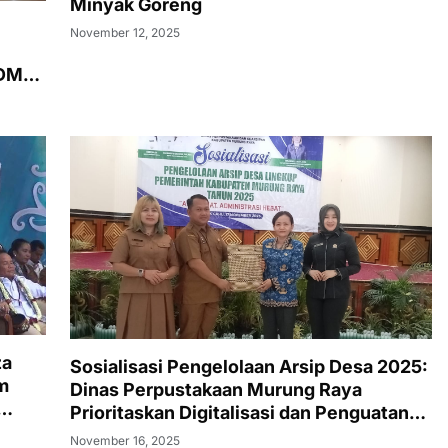
Minyak Goreng
November 12, 2025
SDM
za
Sosialisasi Pengelolaan Arsip Desa 2025:
m
Dinas Perpustakaan Murung Raya
Prioritaskan Digitalisasi dan Penguatan
Literasi Desa
November 16, 2025