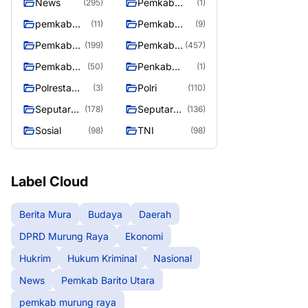
News
Pemkab
(295)
(1)
Barito Utara
pemkab
Pemkab
(11)
(9)
murung
murung raya
Pemkab
Pemkab
(199)
(457)
raya
Murung
Murung
Pemkab
Penkab
(50)
(1)
raya
Raya
Murung
Murung raya
Polresta
Polri
(3)
(110)
Raya 4
Palangka
Seputar
Seputar
(178)
(136)
Raya
Berita
Mura
Sosial
TNI
(98)
(98)
Murung
Seasen 2
Raya
Label Cloud
Berita Mura
Budaya
Daerah
DPRD Murung Raya
Ekonomi
Hukrim
Hukum Kriminal
Nasional
News
Pemkab Barito Utara
pemkab murung raya