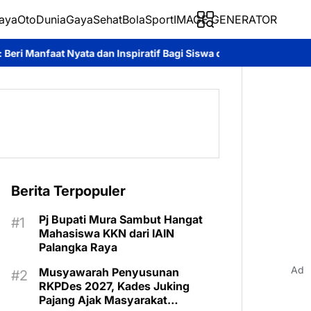
aya
Oto
Dunia
Gaya
Sehat
BolaSport
IMAGE GENERATOR
Inspiratif Bagi Siswa di Sekolah Rakyat
Roy Chahyadi: Mura Ex
Berita Terpopuler
Pj Bupati Mura Sambut Hangat
Mahasiswa KKN dari IAIN
Palangka Raya
Ad
Musyawarah Penyusunan
RKPDes 2027, Kades Juking
Pajang Ajak Masyarakat