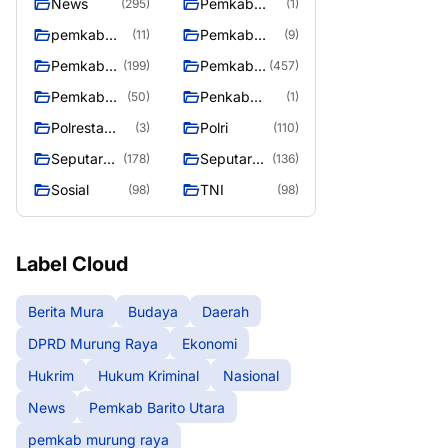
News
Pemkab
(295)
(1)
Barito Utara
pemkab
Pemkab
(11)
(9)
murung
murung raya
Pemkab
Pemkab
(199)
(457)
raya
Murung
Murung
Pemkab
Penkab
(50)
(1)
raya
Raya
Murung
Murung raya
Polresta
Polri
(3)
(110)
Raya 4
Palangka
Seputar
Seputar
(178)
(136)
Raya
Berita
Mura
Sosial
TNI
(98)
(98)
Murung
Seasen 2
Raya
Label Cloud
Berita Mura
Budaya
Daerah
DPRD Murung Raya
Ekonomi
Hukrim
Hukum Kriminal
Nasional
News
Pemkab Barito Utara
pemkab murung raya