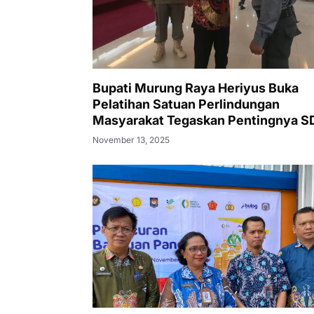
Bupati Murung Raya Heriyus Buka
Pelatihan Satuan Perlindungan
Masyarakat Tegaskan Pentingnya 
Tangguh dan Profesional Hadapi
November 13, 2025
Tantangan Keamanan Daerah