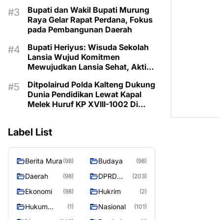
Prioritaskan Program Sesuai
Bupati dan Wakil Bupati Murung
Kebutuhan
Raya Gelar Rapat Perdana, Fokus
pada Pembangunan Daerah
Bupati Heriyus: Wisuda Sekolah
Lansia Wujud Komitmen
Mewujudkan Lansia Sehat, Aktif,
dan Bermartabat
Ditpolairud Polda Kalteng Dukung
Dunia Pendidikan Lewat Kapal
Melek Huruf KP XVIII-1002 Di
Pegatan Das Katingan
Label List
Berita Mura
Budaya
(98)
(98)
Daerah
DPRD
(98)
(203)
Murung
Ekonomi
Hukrim
(98)
(2)
Raya
Hukum
Nasional
(1)
(101)
Kriminal