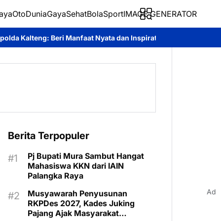
aya
Oto
Dunia
Gaya
Sehat
BolaSport
IMAGE GENERATOR
aat Nyata dan Inspiratif Bagi Siswa di Sekolah Rakyat
Roy Chah
Berita Terpopuler
Pj Bupati Mura Sambut Hangat
Mahasiswa KKN dari IAIN
Palangka Raya
Ad
Musyawarah Penyusunan
RKPDes 2027, Kades Juking
Pajang Ajak Masyarakat