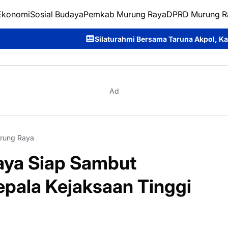
Ekonomi
Sosial Budaya
Pemkab Murung Raya
DPRD Murung R
Silaturahmi Bersama Taruna Akpol, Kapolda Kalteng: Beri Manf
Ad
rung Raya
ya Siap Sambut
epala Kejaksaan Tinggi