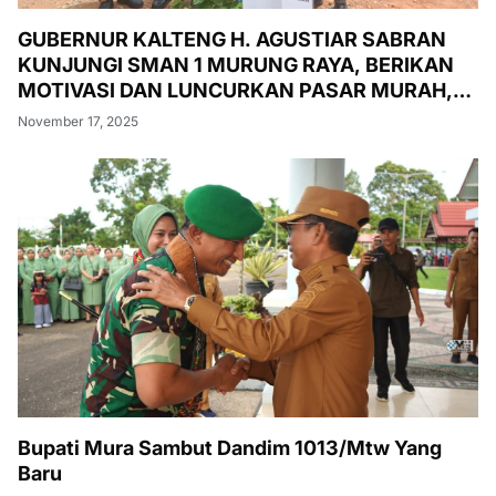
GUBERNUR KALTENG H. AGUSTIAR SABRAN
KUNJUNGI SMAN 1 MURUNG RAYA, BERIKAN
MOTIVASI DAN LUNCURKAN PASAR MURAH,
PENANAMAN POHON, DAN PEMERIKSAAN
November 17, 2025
KESEHATAN GRATIS
Bupati Mura Sambut Dandim 1013/Mtw Yang
Baru