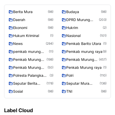
Berita Mura
Budaya
(98)
(98)
Daerah
DPRD Murung
(98)
(203)
Raya
Ekonomi
Hukrim
(98)
(2)
Hukum Kriminal
Nasional
(1)
(101)
News
Pemkab Barito Utara
(294)
(1)
pemkab murung
Pemkab murung raya
(11)
(9)
raya
Pemkab Murung
Pemkab Murung
(198)
(457)
raya
Raya
Pemkab Murung
Penkab Murung raya
(50)
(1)
Raya 4
Polresta Palangka
Polri
(3)
(110)
Raya
Seputar Berita
Seputar Mura
(178)
(136)
Murung Raya
Seasen 2
Sosial
TNI
(98)
(98)
Label Cloud