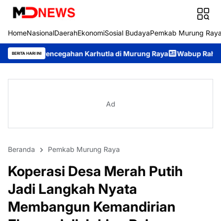
Home
Nasional
Daerah
Ekonomi
Sosial Budaya
Pemkab Murung Ray
egahan Karhutla di Murung Raya
Wabup Rahmanto Pimpin Apel 
BERITA HARI INI
Ad
Beranda
Pemkab Murung Raya
Koperasi Desa Merah Putih
Jadi Langkah Nyata
Membangun Kemandirian