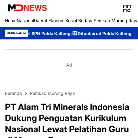
Home
Nasional
Daerah
Ekonomi
Sosial Budaya
Pemkab Murung Ray
 Polda Kalteng.
Ditpolairud Polda Kalteng Dukung Dunia Pendi
BERITA HARI INI
Ad
Beranda
Pemkab Murung Raya
PT Alam Tri Minerals Indonesia
Dukung Penguatan Kurikulum
Nasional Lewat Pelatihan Guru