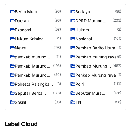
Berita Mura
Budaya
(98)
(98)
Daerah
DPRD Murung
(98)
(203)
Raya
Ekonomi
Hukrim
(98)
(2)
Hukum Kriminal
Nasional
(1)
(101)
News
Pemkab Barito Utara
(293)
(1)
pemkab murung
Pemkab murung raya
(11)
(9)
raya
Pemkab Murung
Pemkab Murung
(195)
(457)
raya
Raya
Pemkab Murung
Penkab Murung raya
(50)
(1)
Raya 4
Polresta Palangka
Polri
(3)
(110)
Raya
Seputar Berita
Seputar Mura
(178)
(136)
Murung Raya
Seasen 2
Sosial
TNI
(98)
(98)
Label Cloud