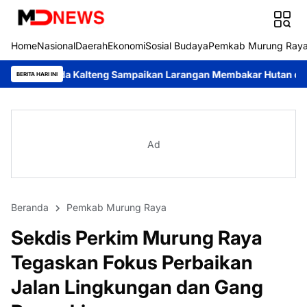
Home
Nasional
Daerah
Ekonomi
Sosial Budaya
Pemkab Murung Ray
alteng Sampaikan Larangan Membakar Hutan dan Lahan
Respons
BERITA HARI INI
Ad
Beranda
Pemkab Murung Raya
Sekdis Perkim Murung Raya
Tegaskan Fokus Perbaikan
Jalan Lingkungan dan Gang