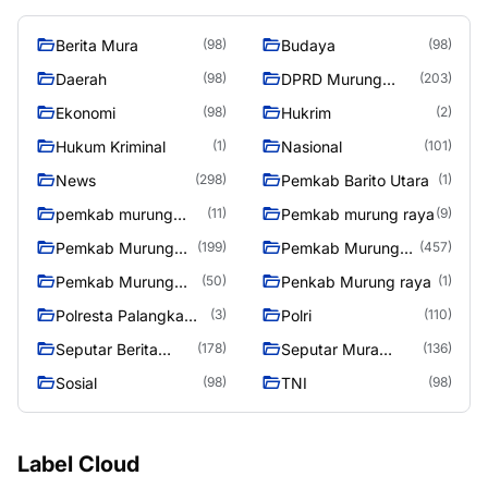
Berita Mura
Budaya
(98)
(98)
Daerah
DPRD Murung
(98)
(203)
Raya
Ekonomi
Hukrim
(98)
(2)
Hukum Kriminal
Nasional
(1)
(101)
News
Pemkab Barito Utara
(298)
(1)
pemkab murung
Pemkab murung raya
(11)
(9)
raya
Pemkab Murung
Pemkab Murung
(199)
(457)
raya
Raya
Pemkab Murung
Penkab Murung raya
(50)
(1)
Raya 4
Polresta Palangka
Polri
(3)
(110)
Raya
Seputar Berita
Seputar Mura
(178)
(136)
Murung Raya
Seasen 2
Sosial
TNI
(98)
(98)
Label Cloud