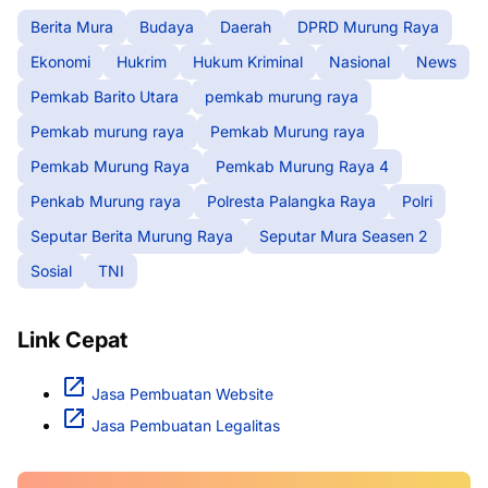
Berita Mura
Budaya
Daerah
DPRD Murung Raya
Ekonomi
Hukrim
Hukum Kriminal
Nasional
News
Pemkab Barito Utara
pemkab murung raya
Pemkab murung raya
Pemkab Murung raya
Pemkab Murung Raya
Pemkab Murung Raya 4
Penkab Murung raya
Polresta Palangka Raya
Polri
Seputar Berita Murung Raya
Seputar Mura Seasen 2
Sosial
TNI
Link Cepat
Jasa Pembuatan Website
Jasa Pembuatan Legalitas