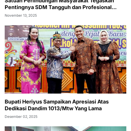
Satuan Perlindungan Masyarakat Tegaskan
Pentingnya SDM Tangguh dan Profesional
Hadapi Tantangan Keamanan Daerah
November 13, 2025
Bupati Heriyus Sampaikan Apresiasi Atas
Dedikasi Dandim 1013/Mtw Yang Lama
Desember 02, 2025