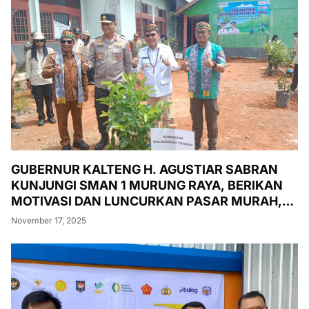
GUBERNUR KALTENG H. AGUSTIAR SABRAN
KUNJUNGI SMAN 1 MURUNG RAYA, BERIKAN
MOTIVASI DAN LUNCURKAN PASAR MURAH,
PENANAMAN POHON, DAN PEMERIKSAAN
November 17, 2025
KESEHATAN GRATIS