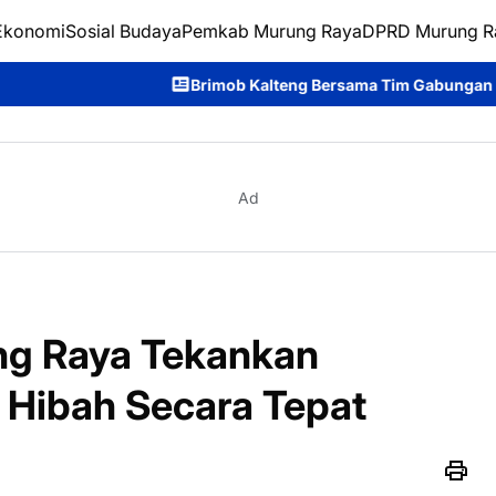
Ekonomi
Sosial Budaya
Pemkab Murung Raya
DPRD Murung R
Brimob Kalteng Bersama Tim Gabungan Bergerak Cepat Padamkan
Ad
ng Raya Tekankan
Hibah Secara Tepat