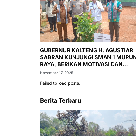
GUBERNUR KALTENG H. AGUSTIAR
SABRAN KUNJUNGI SMAN 1 MURU
RAYA, BERIKAN MOTIVASI DAN
LUNCURKAN PASAR MURAH,
November 17, 2025
PENANAMAN POHON, DAN
Failed to load posts.
PEMERIKSAAN KESEHATAN GRATIS
Berita Terbaru