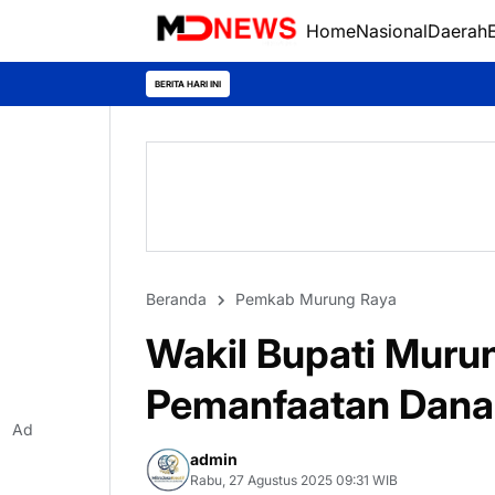
Home
Nasional
Daerah
BERITA HARI INI
Beranda
Pemkab Murung Raya
Wakil Bupati Muru
Pemanfaatan Dana 
Ad
admin
Rabu, 27 Agustus 2025 09:31 WIB