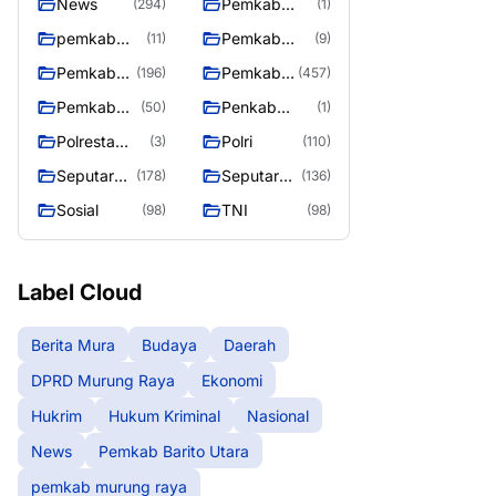
News
Pemkab
(294)
(1)
Barito Utara
pemkab
Pemkab
(11)
(9)
murung
murung raya
Pemkab
Pemkab
(196)
(457)
raya
Murung
Murung
Pemkab
Penkab
(50)
(1)
raya
Raya
Murung
Murung raya
Polresta
Polri
(3)
(110)
Raya 4
Palangka
Seputar
Seputar
(178)
(136)
Raya
Berita
Mura
Sosial
TNI
(98)
(98)
Murung
Seasen 2
Raya
Label Cloud
Berita Mura
Budaya
Daerah
DPRD Murung Raya
Ekonomi
Hukrim
Hukum Kriminal
Nasional
News
Pemkab Barito Utara
pemkab murung raya