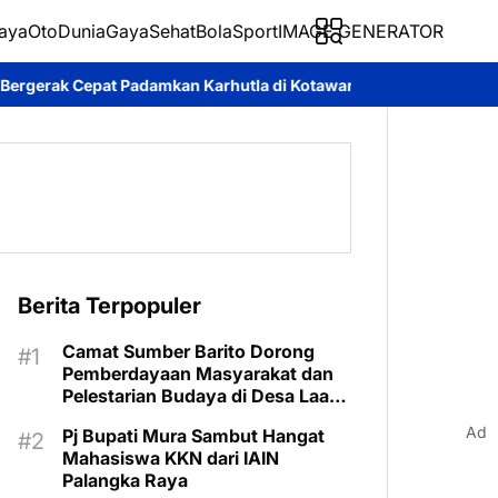
aya
Oto
Dunia
Gaya
Sehat
BolaSport
IMAGE GENERATOR
 Karhutla di Kotawaringin Timur
Pemkab Murung Raya Tetapkan
Berita Terpopuler
Camat Sumber Barito Dorong
Pemberdayaan Masyarakat dan
Pelestarian Budaya di Desa Laas
Baru
Ad
Pj Bupati Mura Sambut Hangat
Mahasiswa KKN dari IAIN
Palangka Raya