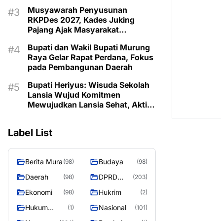
Musyawarah Penyusunan
RKPDes 2027, Kades Juking
Pajang Ajak Masyarakat
Prioritaskan Program Sesuai
Bupati dan Wakil Bupati Murung
Kebutuhan
Raya Gelar Rapat Perdana, Fokus
pada Pembangunan Daerah
Bupati Heriyus: Wisuda Sekolah
Lansia Wujud Komitmen
Mewujudkan Lansia Sehat, Aktif,
dan Bermartabat
Label List
Berita Mura
Budaya
(98)
(98)
Daerah
DPRD
(98)
(203)
Murung
Ekonomi
Hukrim
(98)
(2)
Raya
Hukum
Nasional
(1)
(101)
Kriminal