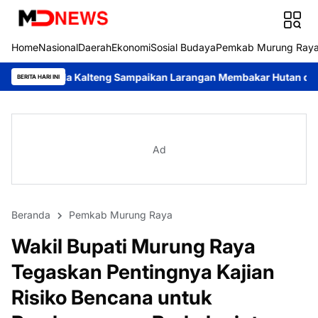
Home
Nasional
Daerah
Ekonomi
Sosial Budaya
Pemkab Murung Ray
lteng Sampaikan Larangan Membakar Hutan dan Lahan
Respons 
BERITA HARI INI
Ad
Beranda
Pemkab Murung Raya
Wakil Bupati Murung Raya
Tegaskan Pentingnya Kajian
Risiko Bencana untuk