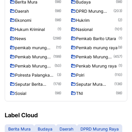
Berita Mura
Budaya
(98)
(98)
Daerah
DPRD Murung
(98)
(203)
Raya
Ekonomi
Hukrim
(98)
(2)
Hukum Kriminal
Nasional
(1)
(101)
News
Pemkab Barito Utara
(298)
(1)
pemkab murung
Pemkab murung raya
(11)
(9)
raya
Pemkab Murung
Pemkab Murung
(199)
(457)
raya
Raya
Pemkab Murung
Penkab Murung raya
(50)
(1)
Raya 4
Polresta Palangka
Polri
(3)
(110)
Raya
Seputar Berita
Seputar Mura
(178)
(136)
Murung Raya
Seasen 2
Sosial
TNI
(98)
(98)
Label Cloud
Berita Mura
Budaya
Daerah
DPRD Murung Raya