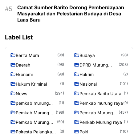
Camat Sumber Barito Dorong Pemberdayaan
Masyarakat dan Pelestarian Budaya di Desa
Laas Baru
Label List
Berita Mura
Budaya
(98)
(98)
Daerah
DPRD Murung
(98)
(203)
Raya
Ekonomi
Hukrim
(98)
(2)
Hukum Kriminal
Nasional
(1)
(101)
News
Pemkab Barito Utara
(294)
(1)
pemkab murung
Pemkab murung raya
(11)
(9)
raya
Pemkab Murung
Pemkab Murung
(198)
(457)
raya
Raya
Pemkab Murung
Penkab Murung raya
(50)
(1)
Raya 4
Polresta Palangka
Polri
(3)
(110)