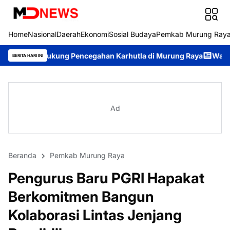
Home
Nasional
Daerah
Ekonomi
Sosial Budaya
Pemkab Murung Ray
ung Pencegahan Karhutla di Murung Raya
Wabup Rahmanto Pimp
BERITA HARI INI
Ad
Beranda
Pemkab Murung Raya
Pengurus Baru PGRI Hapakat
Berkomitmen Bangun
Kolaborasi Lintas Jenjang