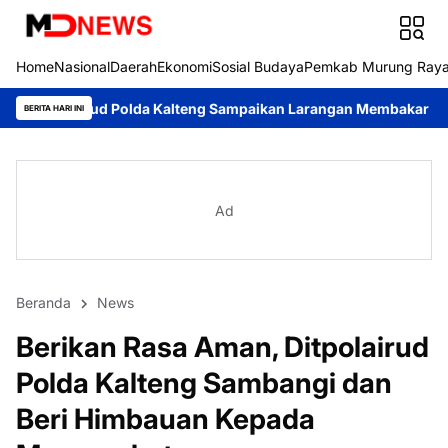
Home
Nasional
Daerah
Ekonomi
Sosial Budaya
Pemkab Murung Ray
lda Kalteng Sampaikan Larangan Membakar Hutan dan Lahan
Re
BERITA HARI INI
Ad
Beranda
News
Berikan Rasa Aman, Ditpolairud
Polda Kalteng Sambangi dan
Beri Himbauan Kepada