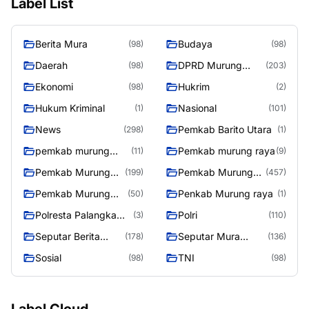
Label List
Berita Mura
Budaya
(98)
(98)
Daerah
DPRD Murung
(98)
(203)
Raya
Ekonomi
Hukrim
(98)
(2)
Hukum Kriminal
Nasional
(1)
(101)
News
Pemkab Barito Utara
(298)
(1)
pemkab murung
Pemkab murung raya
(11)
(9)
raya
Pemkab Murung
Pemkab Murung
(199)
(457)
raya
Raya
Pemkab Murung
Penkab Murung raya
(50)
(1)
Raya 4
Polresta Palangka
Polri
(3)
(110)
Raya
Seputar Berita
Seputar Mura
(178)
(136)
Murung Raya
Seasen 2
Sosial
TNI
(98)
(98)