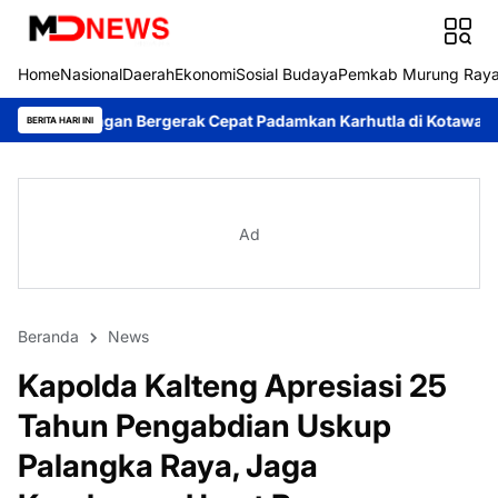
Home
Nasional
Daerah
Ekonomi
Sosial Budaya
Pemkab Murung Ray
rgerak Cepat Padamkan Karhutla di Kotawaringin Timur
Pemka
BERITA HARI INI
Ad
Beranda
News
Kapolda Kalteng Apresiasi 25
Tahun Pengabdian Uskup
Palangka Raya, Jaga