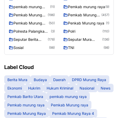
pemkab murung
Pemkab murung raya
(11)
(9)
raya
Pemkab Murung
Pemkab Murung
(196)
(457)
raya
Raya
Pemkab Murung
Penkab Murung raya
(50)
(1)
Raya 4
Polresta Palangka
Polri
(3)
(110)
Raya
Seputar Berita
Seputar Mura
(178)
(136)
Murung Raya
Seasen 2
Sosial
TNI
(98)
(98)
Label Cloud
Berita Mura
Budaya
Daerah
DPRD Murung Raya
Ekonomi
Hukrim
Hukum Kriminal
Nasional
News
Pemkab Barito Utara
pemkab murung raya
Pemkab murung raya
Pemkab Murung raya
Pemkab Murung Raya
Pemkab Murung Raya 4