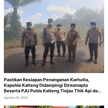
Pastikan Kesiapan Penanganan Karhutla,
Kapolda Kalteng Didampingi Dirsamapta
Beserta PJU Polda Kalteng Tinjau Titik Api dan
Pos Satgas di Kotawaringin Timur
Agustus 04, 2026